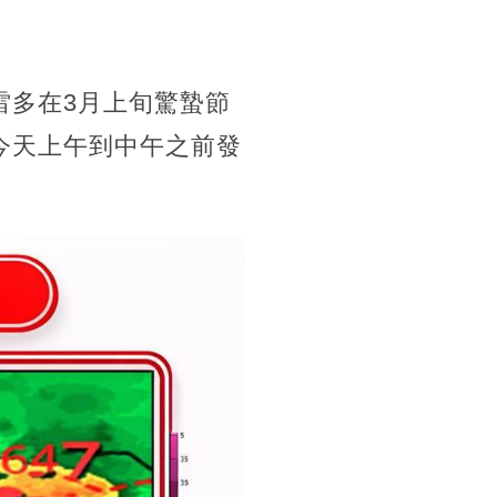
雷多在3月上旬驚蟄節
今天上午到中午之前發