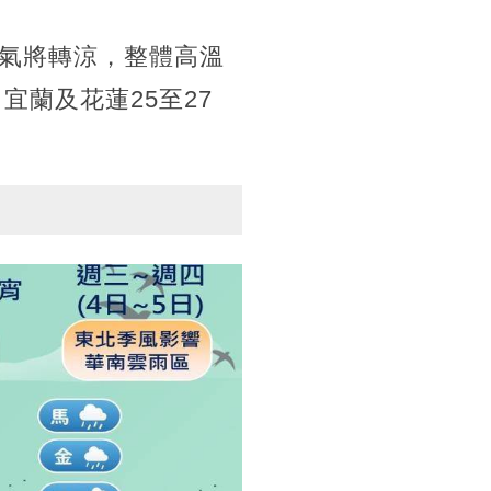
氣將轉涼，整體高溫
宜蘭及花蓮25至27