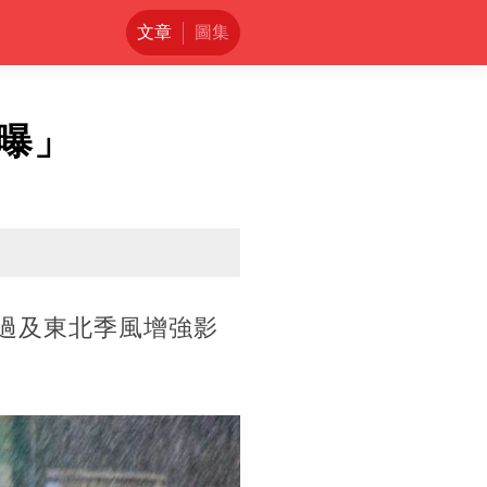
文章
圖集
曝」
通過及東北季風增強影