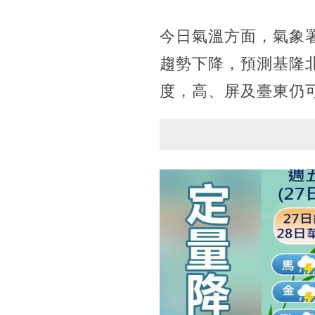
今日氣溫方面，氣象
趨勢下降，預測基隆北
度，高、屏及臺東仍可