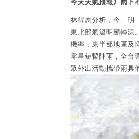
今天天氣預報》雨下
林得恩分析，今、明
東北部氣溫明顯轉涼
機率，東半部地區及
零星短暫陣雨，全台
眾外出活動攜帶雨具