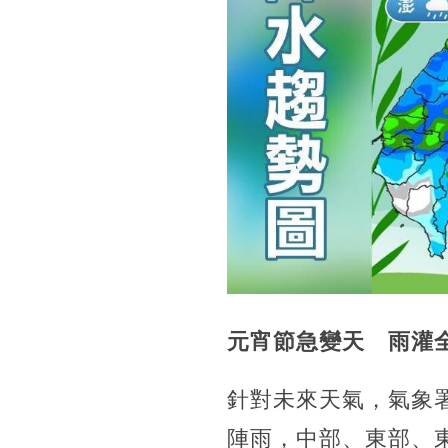
元宵節急變天 雨灌
針對未來天氣，氣象署
陣雨，中部、東部、