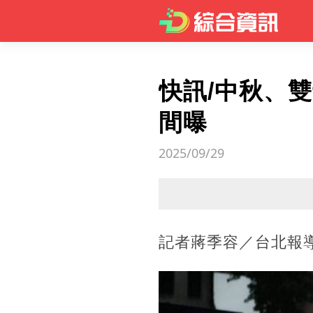
快訊/中秋、
間曝
2025/09/29
記者蔣季容／台北報