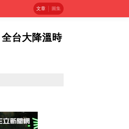
文章
圖集
！全台大降溫時