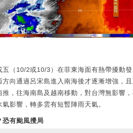
五（10/2或10/3）在菲東海面有熱帶擾動
西方向通過呂宋島進入南海後才逐漸增強，且
南推，往海南島及越南移動，對台灣無影響，
水氣影響，轉多雲有短暫陣雨天氣。
？恐有颱風攪局