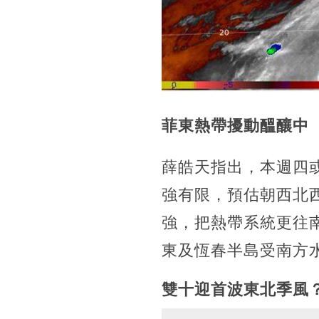
菲東熱帶擾動醞釀中
薛皓天指出，本週四或
強有限，預估朝西北
強，把熱帶系統更往
東及恆春半島受南方
雙十迎首波東北季風