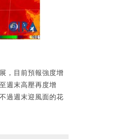
發展，目前預報強度增
至週末高壓再度增
不過週末迎風面的花