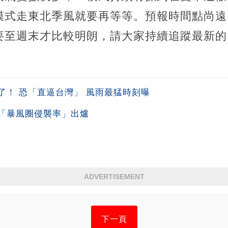
I模式走東北季風就要再等等。預報時間點尚
要至週末才比較明朗，請大家持續追蹤最新的
了！ 恐「直逼台灣」 風雨最猛時刻曝
「暴風圈侵襲率」出爐
ADVERTISEMENT
下一頁