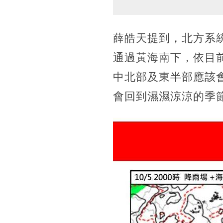
薛皓天提到，北方系
通過黃海南下，依目
中北部及東半部應該
會回到濕濕涼涼的季