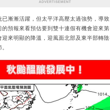
ADVERTISEMENT
統已漸漸活躍，但太平洋高壓太過強勢，導致
前的預報來看預估要到雙十連假有機會迎來第
會迎來明顯的降溫，迎風面北部及東半部轉陰
節。