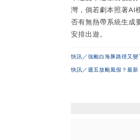
灣，倘若劇本照著A
否有無熱帶系統生成
安排出遊。
快訊／強颱白海豚路徑又變
快訊／週五放颱風假？最新