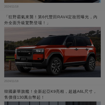
2024/11/18
「狂野霸氣來襲！第6代豐田RAV4定妝照曝光，內
外全面升級驚艷登場！」
2024/11/18
韓國豪華旗艦！全新起亞K9亮相，超越A6L尺寸，
售價僅130萬台幣起！