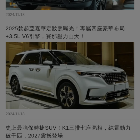
2024/11/18
2025款起亞嘉華定妝照曝光！專屬四座豪華布局
+3.5L V6引擎，賽那壓力山大！
2024/11/18
史上最強保時捷SUV！K1三排七座亮相，純電動力
破千匹，2027震撼登場