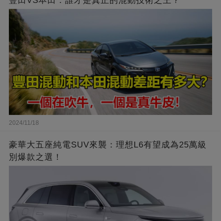
豐田VS本田：誰才是真正的混動技術之王？
2024/11/18
豪華大五座純電SUV來襲：理想L6有望成為25萬級
別爆款之選！