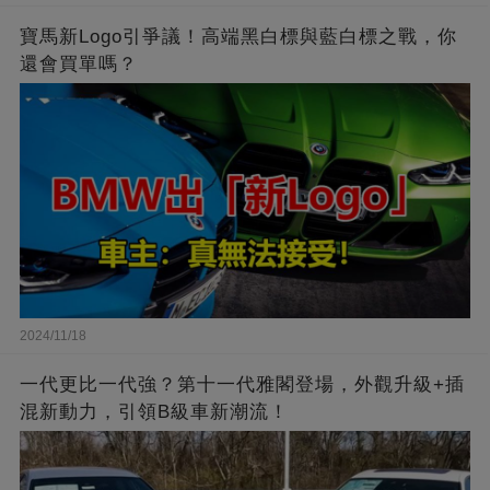
寶馬新Logo引爭議！高端黑白標與藍白標之戰，你
還會買單嗎？
2024/11/18
一代更比一代強？第十一代雅閣登場，外觀升級+插
混新動力，引領B級車新潮流！