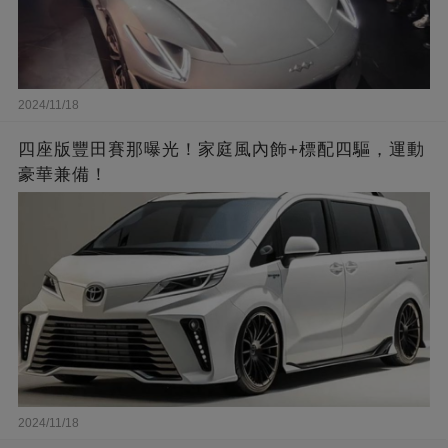
2024/11/18
四座版豐田賽那曝光！家庭風內飾+標配四驅，運動
豪華兼備！
2024/11/18