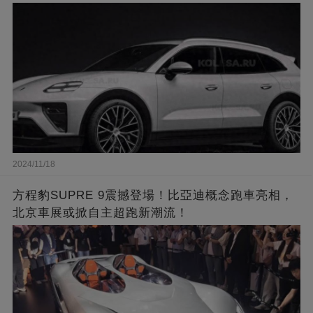
2024/11/18
方程豹SUPRE 9震撼登場！比亞迪概念跑車亮相，
北京車展或掀自主超跑新潮流！