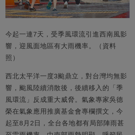
今起一連7天，受季風環流引進西南風影
響，迎風面地區有大雨機率。（資料
照）
西北太平洋一度3颱鼎立，對台灣均無影
響，颱風陸續消散後，後續移入的「季
風環流」反成重大威脅。氣象專家吳德
榮在氣象應用推廣基金會專欄撰文，今
起至8月2日，全台各地都有局部陣雨甚
至雷雨機率，中南部雨勢明顯，呼籲民