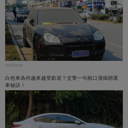
2024/11/18
白色車為何越來越受歡迎？交警一句順口溜揭開選
車秘訣！