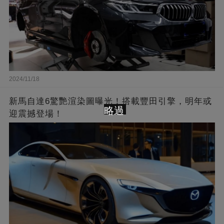
2024/11/18
新馬自達6驚艷渲染圖曝光！搭載豐田引擎，明年或
略過
迎震撼登場！