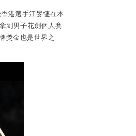
繼香港選手江旻憓在本
拿到男子花劍個人賽
金牌獎金也是世界之