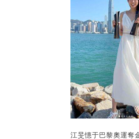
江旻憓于巴黎奧運奪金