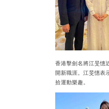
香港擊劍名將江旻憓
開新職涯。江旻憓表
拾運動樂趣。