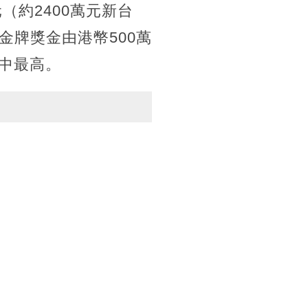
（約2400萬元新台
牌獎金由港幣500萬
之中最高。