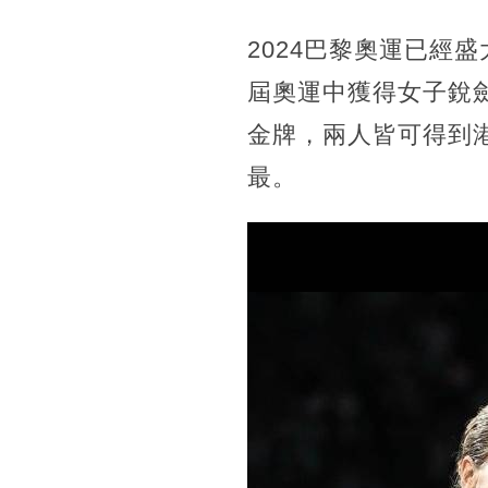
2024巴黎奧運已經
屆奧運中獲得女子銳
金牌，兩人皆可得到港
最。