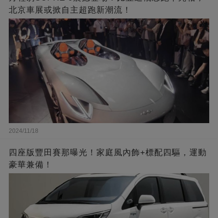
北京車展或掀自主超跑新潮流！
2024/11/18
四座版豐田賽那曝光！家庭風內飾+標配四驅，運動
豪華兼備！