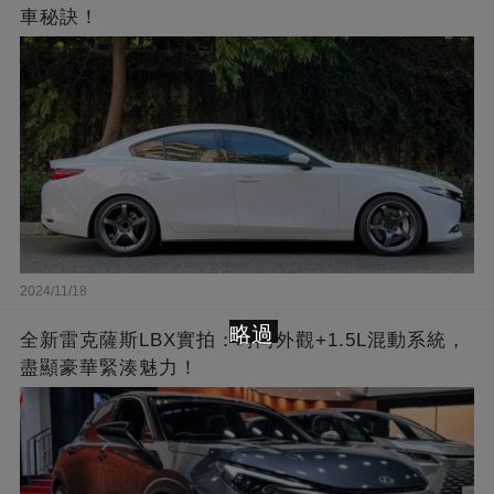
車秘訣！
2024/11/18
略過
全新雷克薩斯LBX實拍：時尚外觀+1.5L混動系統，
盡顯豪華緊湊魅力！