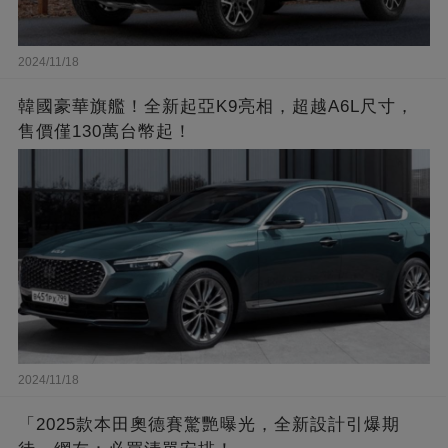
2024/11/18
韓國豪華旗艦！全新起亞K9亮相，超越A6L尺寸，
售價僅130萬台幣起！
2024/11/18
「2025款本田奧德賽驚艷曝光，全新設計引爆期