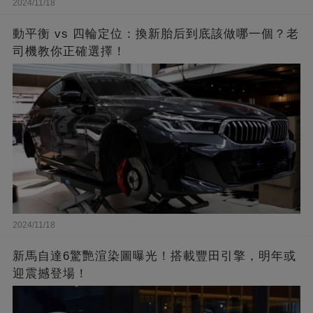
2024/11/18
動平衡 vs 四輪定位：換新胎后到底該做哪一個？老
司機教你正確選擇！
2024/11/18
新馬自達6驚艷渲染圖曝光！搭載豐田引擎，明年或
迎震撼登場！