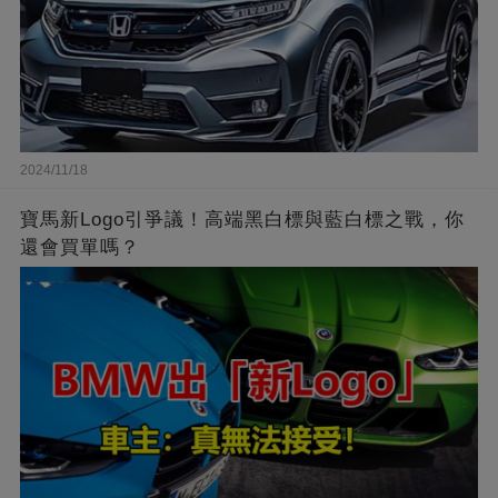
2024/11/18
寶馬新Logo引爭議！高端黑白標與藍白標之戰，你
還會買單嗎？