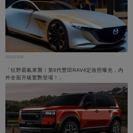
2024/11/18
「狂野霸氣來襲！第6代豐田RAV4定妝照曝光，內
外全面升級驚艷登場！」