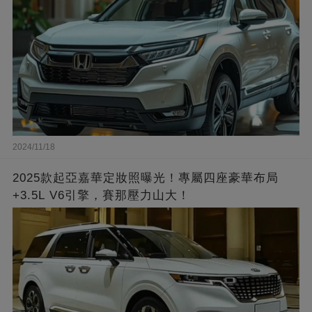
2024/11/18
2025款起亞嘉華定妝照曝光！專屬四座豪華布局
+3.5L V6引擎，賽那壓力山大！