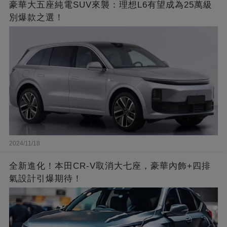
豪華大五座純電SUV來襲：理想L6有望成為25萬級
別爆款之選！
2024/11/18
全新進化！本田CR-V取消大七座，豪華內飾+四排
氣設計引爆期待！