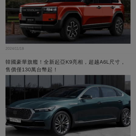
2024/11/18
韓國豪華旗艦！全新起亞K9亮相，超越A6L尺寸，
售價僅130萬台幣起！