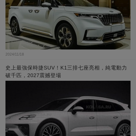
2024/11/18
史上最強保時捷SUV！K1三排七座亮相，純電動力
破千匹，2027震撼登場