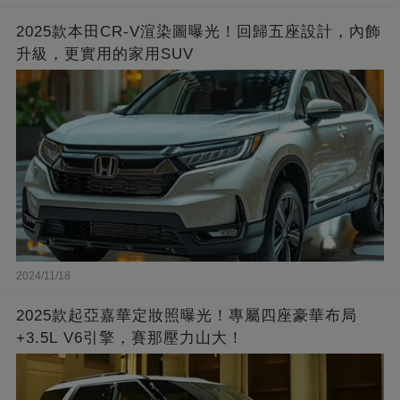
2025款本田CR-V渲染圖曝光！回歸五座設計，內飾
升級，更實用的家用SUV
2024/11/18
2025款起亞嘉華定妝照曝光！專屬四座豪華布局
+3.5L V6引擎，賽那壓力山大！