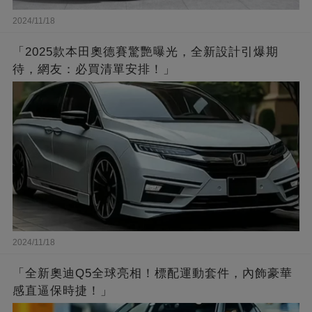
2024/11/18
「2025款本田奧德賽驚艷曝光，全新設計引爆期
待，網友：必買清單安排！」
2024/11/18
「全新奧迪Q5全球亮相！標配運動套件，內飾豪華
感直逼保時捷！」