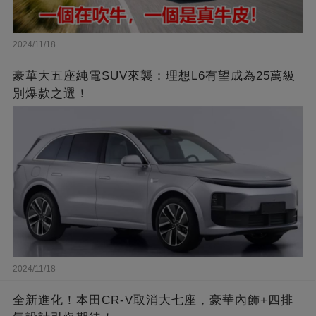
2024/11/18
豪華大五座純電SUV來襲：理想L6有望成為25萬級
別爆款之選！
2024/11/18
全新進化！本田CR-V取消大七座，豪華內飾+四排