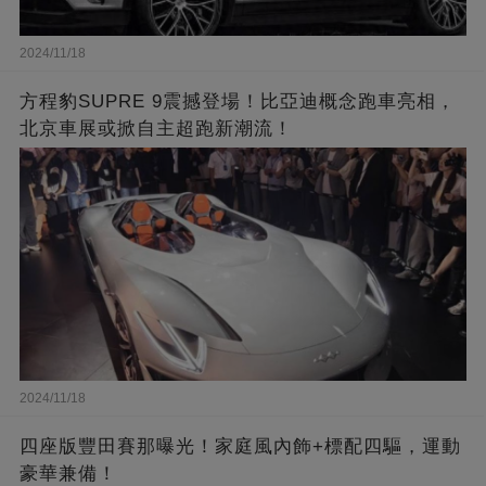
2024/11/18
方程豹SUPRE 9震撼登場！比亞迪概念跑車亮相，
北京車展或掀自主超跑新潮流！
2024/11/18
四座版豐田賽那曝光！家庭風內飾+標配四驅，運動
豪華兼備！