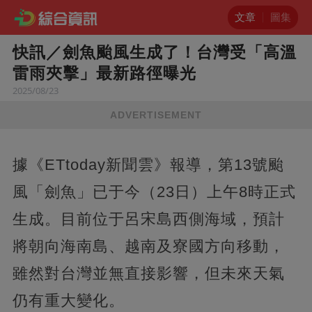
文章
圖集
快訊／劍魚颱風生成了！台灣受「高溫
雷雨夾擊」最新路徑曝光
2025/08/23
ADVERTISEMENT
據《ETtoday新聞雲》報導，第13號颱
風「劍魚」已于今（23日）上午8時正式
生成。目前位于呂宋島西側海域，預計
將朝向海南島、越南及寮國方向移動，
雖然對台灣並無直接影響，但未來天氣
仍有重大變化。