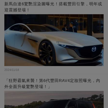
新馬自達6驚艷渲染圖曝光！搭載豐田引擎，明年或
迎震撼登場！
2024/11/18
「狂野霸氣來襲！第6代豐田RAV4定妝照曝光，內
外全面升級驚艷登場！」