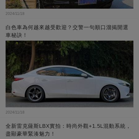
2024/11/18
白色車為何越來越受歡迎？交警一句順口溜揭開選
車秘訣！
2024/11/18
全新雷克薩斯LBX實拍：時尚外觀+1.5L混動系統，
盡顯豪華緊湊魅力！