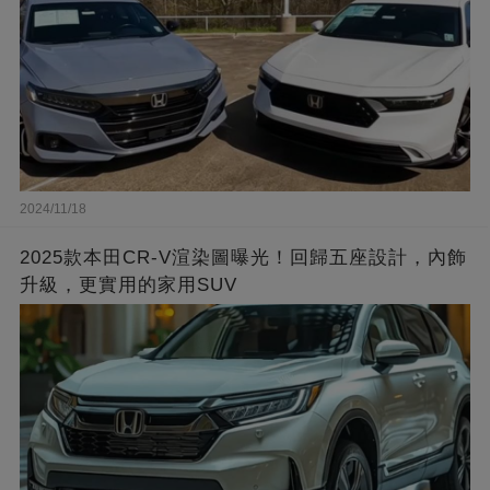
2024/11/18
2025款本田CR-V渲染圖曝光！回歸五座設計，內飾
升級，更實用的家用SUV