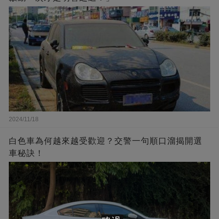
2024/11/18
白色車為何越來越受歡迎？交警一句順口溜揭開選
車秘訣！