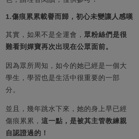
1.傷痕累累載譽而歸，初心未變讓人感嘆
其實，如果不是全運會，
眾粉絲們是很
難看到嬋寶再次出現在公眾面前。
因為眾所周知，如今的她已經是一個大
學生，學習也是生活中很重要的一部
分。
並且，幾年跳水下來，她的身上早已經
傷痕累累，
這一點，是被其主管教練親
自認證過的！