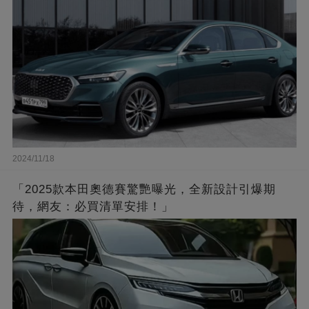
2024/11/18
「2025款本田奧德賽驚艷曝光，全新設計引爆期
待，網友：必買清單安排！」