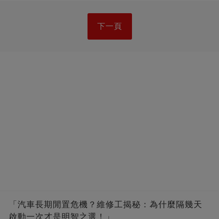
下一頁
「汽車長期閒置危機？維修工揭秘：為什麼隔幾天
啟動一次才是明智之選！」