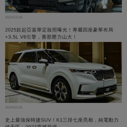
2024/11/18
2025款起亞嘉華定妝照曝光！專屬四座豪華布局
+3.5L V6引擎，賽那壓力山大！
2024/11/18
史上最強保時捷SUV！K1三排七座亮相，純電動力