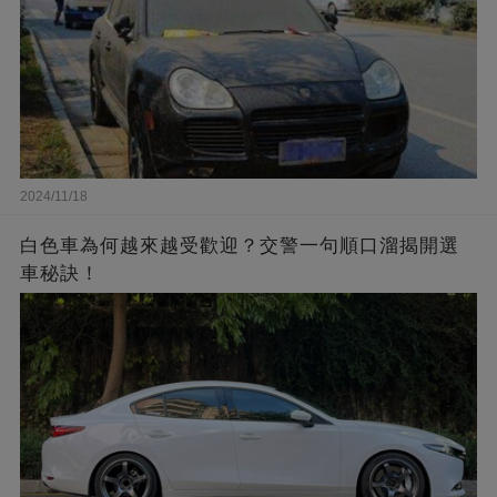
2024/11/18
白色車為何越來越受歡迎？交警一句順口溜揭開選
車秘訣！