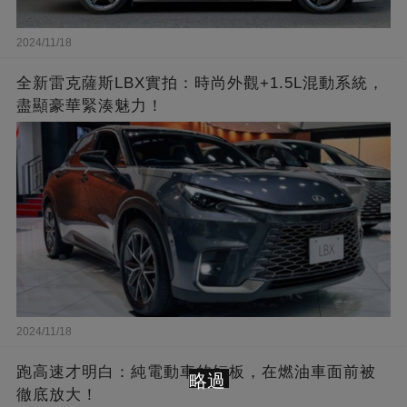
2024/11/18
全新雷克薩斯LBX實拍：時尚外觀+1.5L混動系統，
盡顯豪華緊湊魅力！
2024/11/18
跑高速才明白：純電動車的短板，在燃油車面前被
略過
徹底放大！