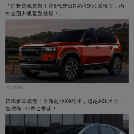
「狂野霸氣來襲！第6代豐田RAV4定妝照曝光，內
外全面升級驚艷登場！」
2024/11/18
韓國豪華旗艦！全新起亞K9亮相，超越A6L尺寸，
售價僅130萬台幣起！