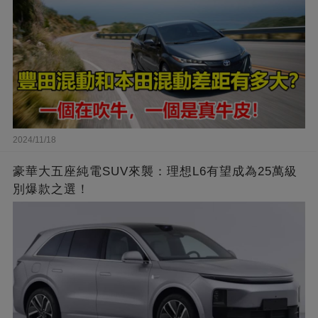
2024/11/18
豪華大五座純電SUV來襲：理想L6有望成為25萬級
別爆款之選！