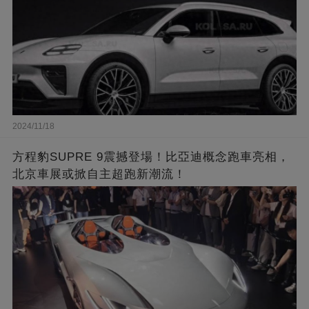
2024/11/18
方程豹SUPRE 9震撼登場！比亞迪概念跑車亮相，
北京車展或掀自主超跑新潮流！