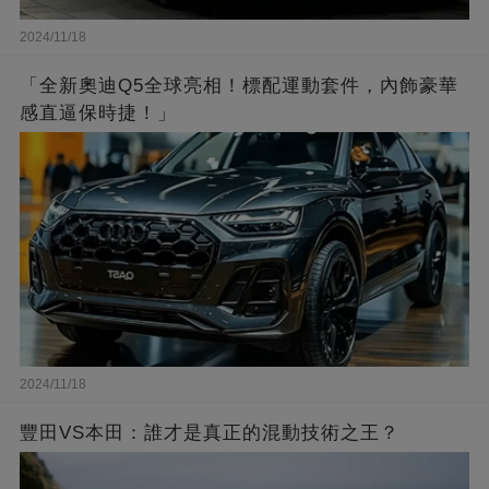
2024/11/18
「全新奧迪Q5全球亮相！標配運動套件，內飾豪華
感直逼保時捷！」
2024/11/18
豐田VS本田：誰才是真正的混動技術之王？