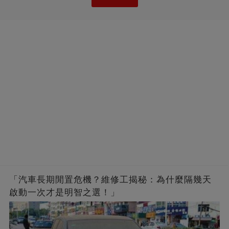
「汽車長期閒置危機？維修工揭秘：為什麼隔幾天
啟動一次才是明智之選！」