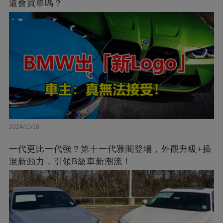
還會買單嗎？
2024/11/18
一代更比一代強？第十一代雅閣登場，外觀升級+插
混新動力，引領B級車新潮流！