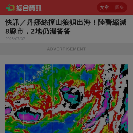
文章
圖集
快訊／丹娜絲撞山狼狽出海！陸警縮減
8縣市，2地仍濕答答
2025/07/07
ADVERTISEMENT