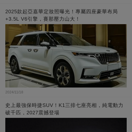
2025款起亞嘉華定妝照曝光！專屬四座豪華布局
+3.5L V6引擎，賽那壓力山大！
2024/11/18
史上最強保時捷SUV！K1三排七座亮相，純電動力
破千匹，2027震撼登場