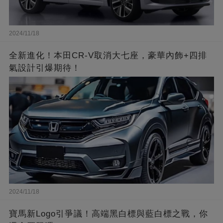
2024/11/18
全新進化！本田CR-V取消大七座，豪華內飾+四排
氣設計引爆期待！
2024/11/18
寶馬新Logo引爭議！高端黑白標與藍白標之戰，你