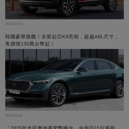
2024/11/18
韓國豪華旗艦！全新起亞K9亮相，超越A6L尺寸，
售價僅130萬台幣起！
2024/11/18
「2025款本田奧德賽驚艷曝光，全新設計引爆期