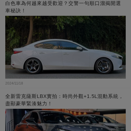
白色車為何越來越受歡迎？交警一句順口溜揭開選
車秘訣！
2024/11/18
全新雷克薩斯LBX實拍：時尚外觀+1.5L混動系統，
盡顯豪華緊湊魅力！