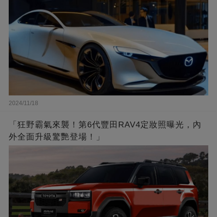
2024/11/18
「狂野霸氣來襲！第6代豐田RAV4定妝照曝光，內
外全面升級驚艷登場！」