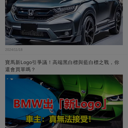
2024/11/18
寶馬新Logo引爭議！高端黑白標與藍白標之戰，你
還會買單嗎？