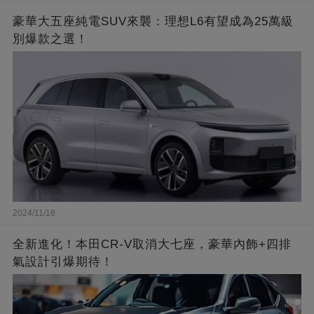
豪華大五座純電SUV來襲：理想L6有望成為25萬級
別爆款之選！
2024/11/18
全新進化！本田CR-V取消大七座，豪華內飾+四排
氣設計引爆期待！