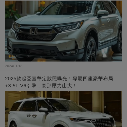
2024/11/18
2025款起亞嘉華定妝照曝光！專屬四座豪華布局
+3.5L V6引擎，賽那壓力山大！