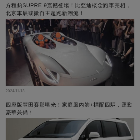
方程豹SUPRE 9震撼登場！比亞迪概念跑車亮相，
北京車展或掀自主超跑新潮流！
2024/11/18
四座版豐田賽那曝光！家庭風內飾+標配四驅，運動
豪華兼備！