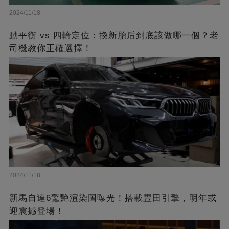
2024/11/18
動平衡 vs 四輪定位：換新胎后到底該做哪一個？老
司機教你正確選擇！
2024/11/18
新馬自達6驚艷渲染圖曝光！搭載豐田引擎，明年或
迎震撼登場！