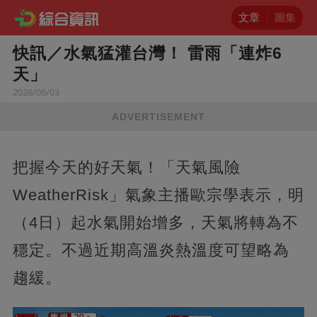
文章
圖集
快訊／水氣猛灌台灣！ 雷雨「連炸6
天」
2026/06/03
ADVERTISEMENT
把握今天的好天氣！「天氣風險
WeatherRisk」氣象主播歐宗學表示，明
（4日）起水氣開始增多，天氣將轉為不
穩定。不過近期高溫炎熱溫度可望略為
趨緩。