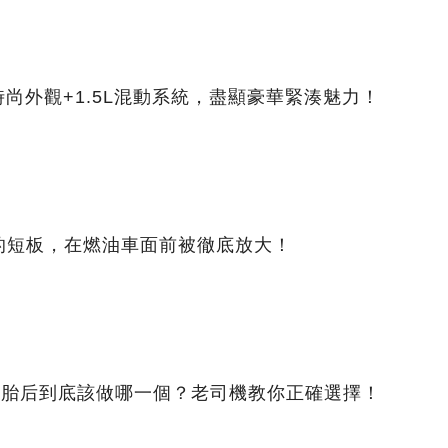
時尚外觀+1.5L混動系統，盡顯豪華緊湊魅力！
的短板，在燃油車面前被徹底放大！
換新胎后到底該做哪一個？老司機教你正確選擇！