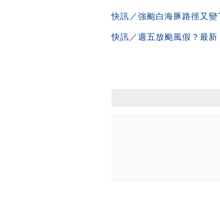
快訊／強颱白海豚路徑又變
快訊／週五放颱風假？最新