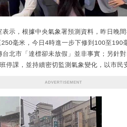
室表示，根據中央氣象署預測資料，昨日晚間
至250毫米，今日4時進一步下修到100至190
傳台北市「達標卻未放假」並非事實；另針對
停班停課，並持續密切監測氣象變化，以市民
ADVERTISEMENT