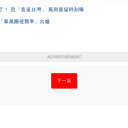
了！ 恐「直逼台灣」 風雨最猛時刻曝
「暴風圈侵襲率」出爐
ADVERTISEMENT
下一頁