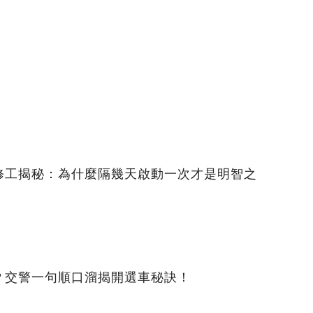
修工揭秘：為什麼隔幾天啟動一次才是明智之
？交警一句順口溜揭開選車秘訣！