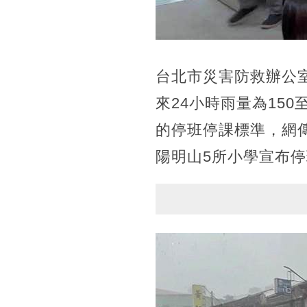
台北市災害防救辦公
來24小時雨量為150
的停班停課標準，網
陽明山5所小學宣布