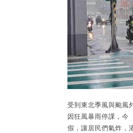
受到東北季風與颱風
因狂風暴雨停課，今
假，讓居民們氣炸，