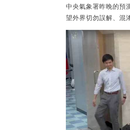
中央氣象署昨晚的預
望外界切勿誤解、混