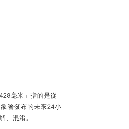
28毫米」指的是從
氣象署發布的未來24小
解、混淆。