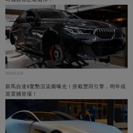
2024/11/18
新馬自達6驚艷渲染圖曝光！搭載豐田引擎，明年或
迎震撼登場！