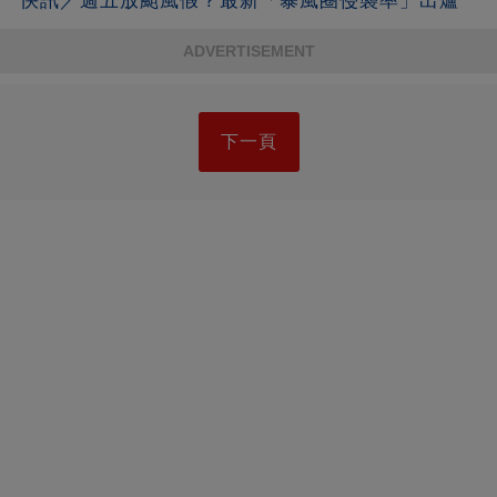
快訊／週五放颱風假？最新「暴風圈侵襲率」出爐
ADVERTISEMENT
下一頁