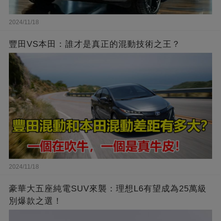
2024/11/18
豐田VS本田：誰才是真正的混動技術之王？
2024/11/18
豪華大五座純電SUV來襲：理想L6有望成為25萬級
別爆款之選！