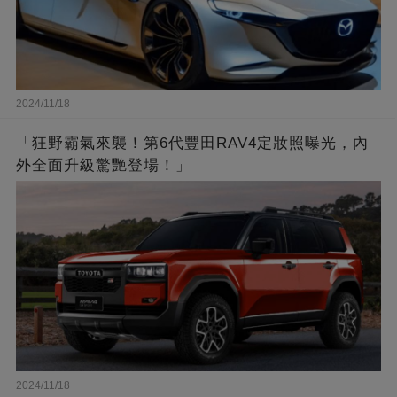
2024/11/18
「狂野霸氣來襲！第6代豐田RAV4定妝照曝光，內
外全面升級驚艷登場！」
2024/11/18