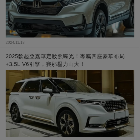
2024/11/18
2025款起亞嘉華定妝照曝光！專屬四座豪華布局
+3.5L V6引擎，賽那壓力山大！