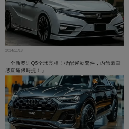
2024/11/18
「全新奧迪Q5全球亮相！標配運動套件，內飾豪華
感直逼保時捷！」