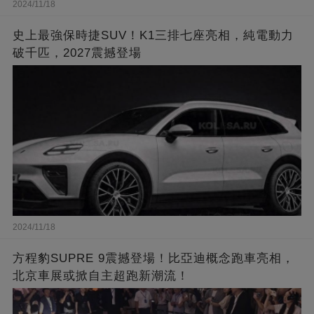
2024/11/18
史上最強保時捷SUV！K1三排七座亮相，純電動力
破千匹，2027震撼登場
2024/11/18
方程豹SUPRE 9震撼登場！比亞迪概念跑車亮相，
北京車展或掀自主超跑新潮流！