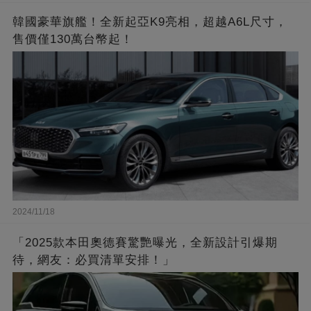
韓國豪華旗艦！全新起亞K9亮相，超越A6L尺寸，
售價僅130萬台幣起！
2024/11/18
「2025款本田奧德賽驚艷曝光，全新設計引爆期
待，網友：必買清單安排！」