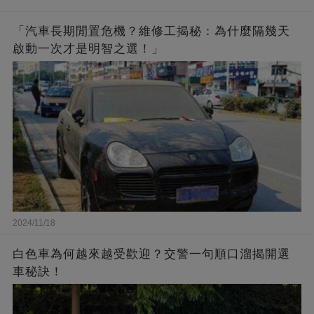
「汽車長期閒置危機？維修工揭秘：為什麼隔幾天
啟動一次才是明智之選！」
2024/11/18
白色車為何越來越受歡迎？交警一句順口溜揭開選
車秘訣！