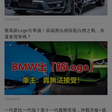
2024/11/18
寶馬新Logo引爭議！高端黑白標與藍白標之戰，你
還會買單嗎？
2024/11/18
一代更比一代強？第十一代雅閣登場，外觀升級+插