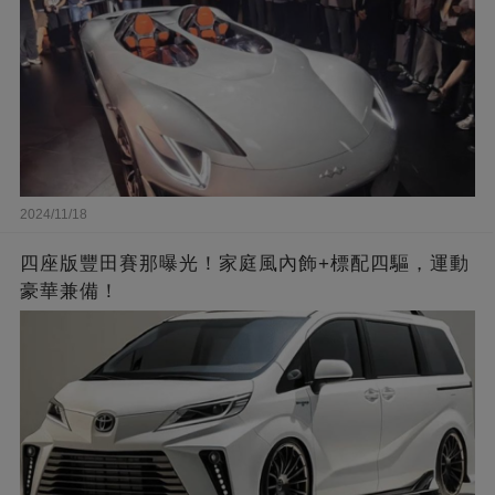
2024/11/18
四座版豐田賽那曝光！家庭風內飾+標配四驅，運動
豪華兼備！