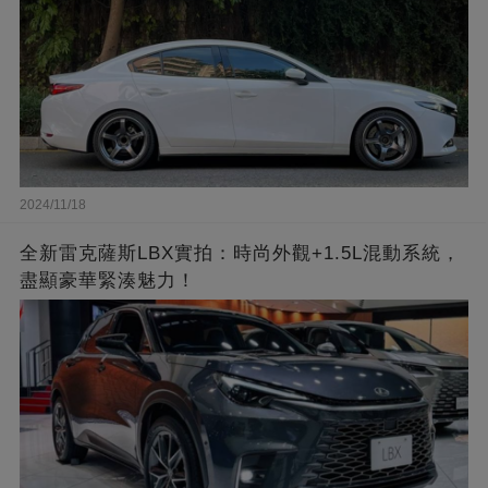
2024/11/18
全新雷克薩斯LBX實拍：時尚外觀+1.5L混動系統，
盡顯豪華緊湊魅力！