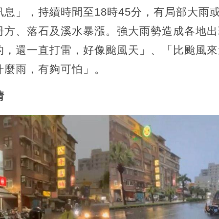
息」，持續時間至18時45分，有局部大雨
坍方、落石及溪水暴漲。強大雨勢造成各地出
的，還一直打雷，好像颱風天」、「比颱風來
什麼雨，有夠可怕」。
情