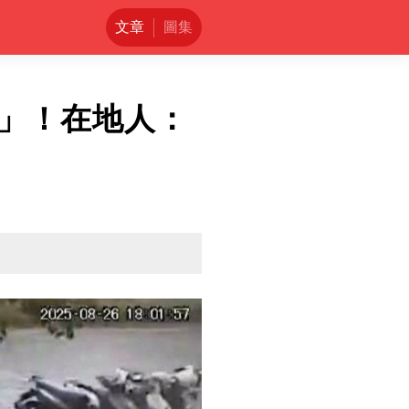
文章
圖集
」！在地人：