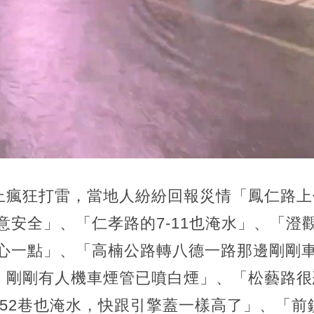
上瘋狂打雷，當地人紛紛回報災情「鳳仁路上
意安全」、「仁孝路的7-11也淹水」、「澄
小心一點」、「高楠公路轉八德一路那邊剛剛
，剛剛有人機車煙管已噴白煙」、「松藝路很
152巷也淹水，快跟引擎蓋一樣高了」、「前