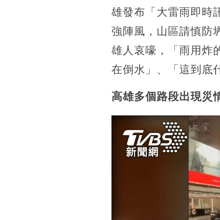
雄發布「大雷雨即時訊
強陣風，山區請慎防
雄人哀嚎，「雨用炸
在倒水」、「這到底
高雄多個路段出現災