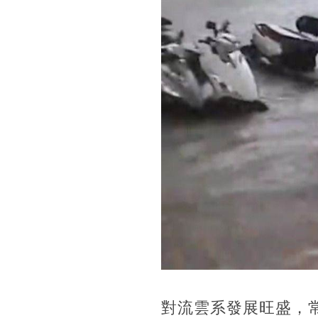
對流雲系發展旺盛，