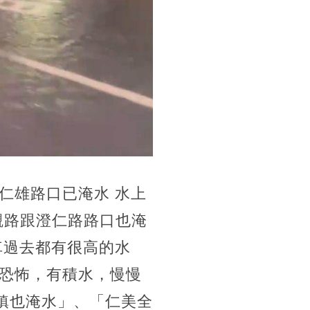
仁雄路口已淹水 水上
觀路跟澄仁路路口也淹
車過去都有很高的水
恐怖，有積水，慢慢
鎮也淹水」、「仁美全