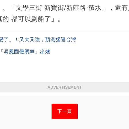
、「文學三街 新寶街/新莊路·積水」，還
真的 都可以劃船了」。
變了」！又大又強，預測猛逼台灣
「暴風圈侵襲率」出爐
ADVERTISEMENT
下一頁