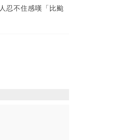
有人忍不住感嘆「比颱