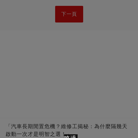
下一頁
「汽車長期閒置危機？維修工揭秘：為什麼隔幾天
啟動一次才是明智之選！」