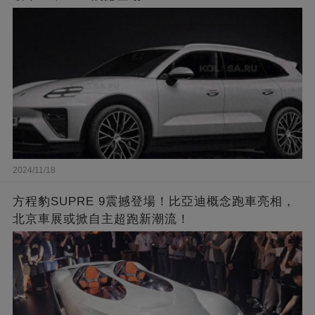
2024/11/18
方程豹SUPRE 9震撼登場！比亞迪概念跑車亮相，
北京車展或掀自主超跑新潮流！