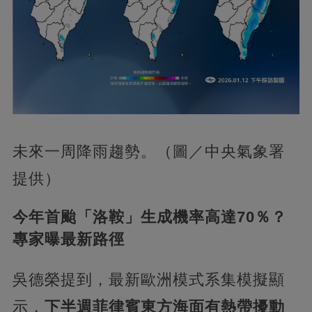
未來一周降雨趨勢。（圖／中央氣象署
提供）
今年首颱「洛鞍」生成機率高達70％？
專家曝最新路徑
吳德榮提到，最新歐洲模式系集模擬顯
示，
下半週菲律賓東方海面有熱帶擾動