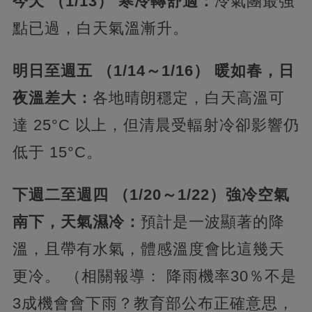
今天 （1/13） 寒冷轉舒適：
冷氣團最強
點已過，白天氣溫漸升。
明日至週五 （1/14～1/16） 暖如春，日
夜溫差大：
各地晴朗穩定，白天高溫可
達 25°C 以上，但清晨受輻射冷卻影響仍
低于 15°C。
下週二至週四 （1/20～1/22）強冷空氣
南下，天氣濕冷：
預計是一波顯著的降
溫，且帶有水氣，體感溫度會比這幾天
更冷。 （相關報導： 降雨機率30％不是
3成機會會下雨？教育部公布正確意思，