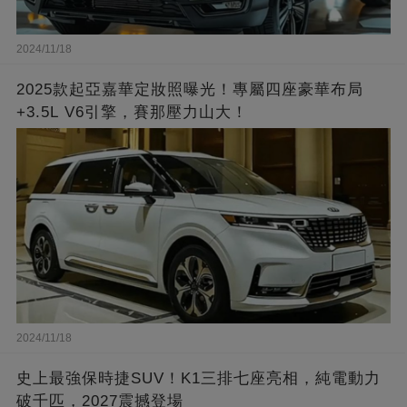
2024/11/18
2025款起亞嘉華定妝照曝光！專屬四座豪華布局
+3.5L V6引擎，賽那壓力山大！
2024/11/18
史上最強保時捷SUV！K1三排七座亮相，純電動力
破千匹，2027震撼登場