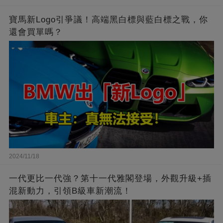
寶馬新Logo引爭議！高端黑白標與藍白標之戰，你
還會買單嗎？
2024/11/18
一代更比一代強？第十一代雅閣登場，外觀升級+插
混新動力，引領B級車新潮流！