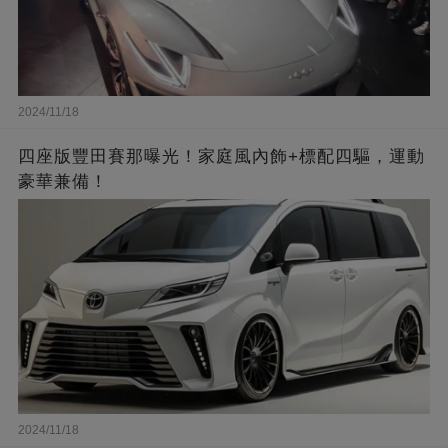
2024/11/18
四座版豐田賽那曝光！家庭風內飾+標配四驅，運動
豪華兼備！
2024/11/18