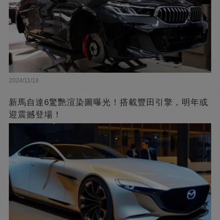
2024/11/18
新馬自達6驚艷渲染圖曝光！搭載豐田引擎，明年或
迎震撼登場！