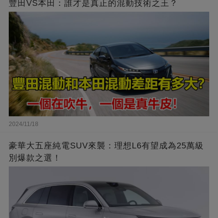
豐田VS本田：誰才是真正的混動技術之王？
2024/11/18
豪華大五座純電SUV來襲：理想L6有望成為25萬級
別爆款之選！