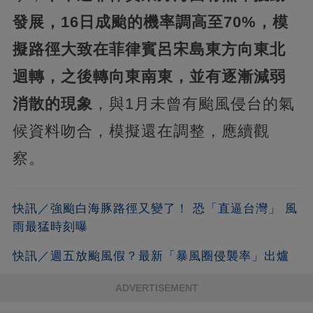
發展，16日成颱的機率調高至70%，模
擬路徑大致在菲律賓呂宋島東方向東北
迴轉，之後轉向東南東，並有逐漸減弱
消散的現象
，與1月未曾有颱風侵台的氣
候資料吻合，模擬還在調整，應續觀
察。
快訊／強颱白海豚路徑又變了！ 恐「直逼台灣」 風
雨最猛時刻曝
快訊／週五放颱風假？最新「暴風圈侵襲率」出爐
ADVERTISEMENT