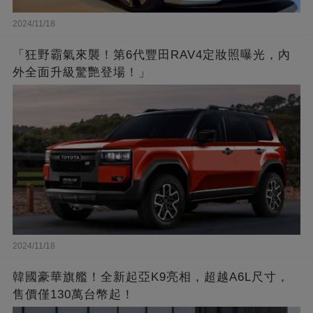
2024/11/18
「狂野霸氣來襲！第6代豐田RAV4定妝照曝光，內
外全面升級驚艷登場！」
2024/11/18
韓國豪華旗艦！全新起亞K9亮相，超越A6L尺寸，
售價僅130萬台幣起！