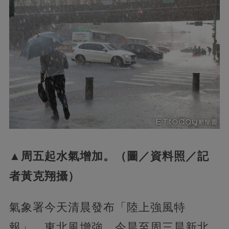
▲周五起水氣增加。（圖／資料照／記
者黃克翔攝）
氣象署今天清晨發布「陸上強風特
報」，東北風增強，今晨至周三晨新北