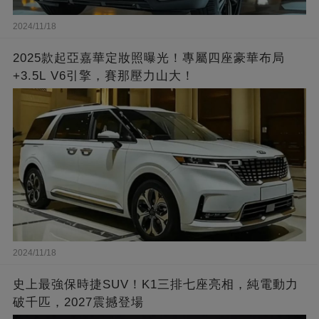
2024/11/18
2025款起亞嘉華定妝照曝光！專屬四座豪華布局
+3.5L V6引擎，賽那壓力山大！
2024/11/18
史上最強保時捷SUV！K1三排七座亮相，純電動力
破千匹，2027震撼登場