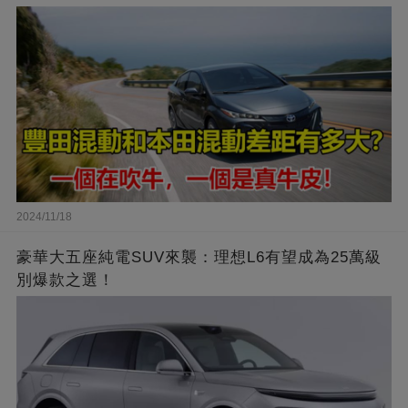
2024/11/18
豪華大五座純電SUV來襲：理想L6有望成為25萬級
別爆款之選！