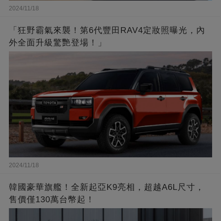
2024/11/18
「狂野霸氣來襲！第6代豐田RAV4定妝照曝光，內
外全面升級驚艷登場！」
2024/11/18
韓國豪華旗艦！全新起亞K9亮相，超越A6L尺寸，
售價僅130萬台幣起！