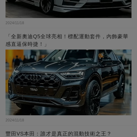
2024/11/18
「全新奧迪Q5全球亮相！標配運動套件，內飾豪華
感直逼保時捷！」
2024/11/18
豐田VS本田：誰才是真正的混動技術之王？