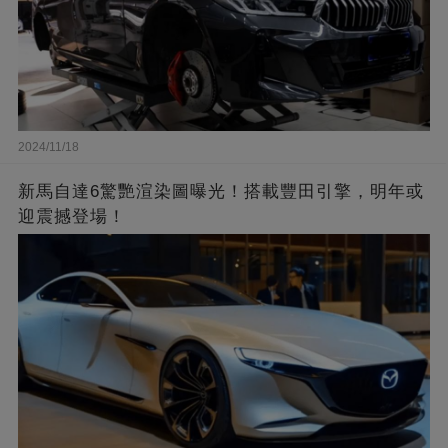
2024/11/18
新馬自達6驚艷渲染圖曝光！搭載豐田引擎，明年或
迎震撼登場！