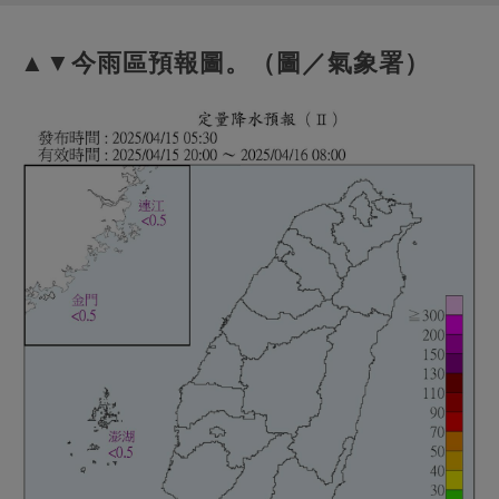
▲▼今雨區預報圖。（圖／氣象署）