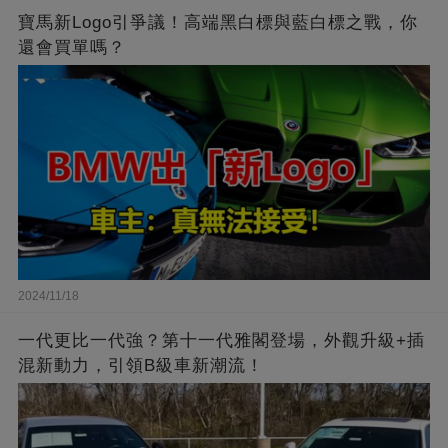
寶馬新Logo引爭議！高端黑白標與藍白標之戰，你
還會買單嗎？
2024/11/18
一代更比一代強？第十一代雅閣登場，外觀升級+插
混新動力，引領B級車新潮流！