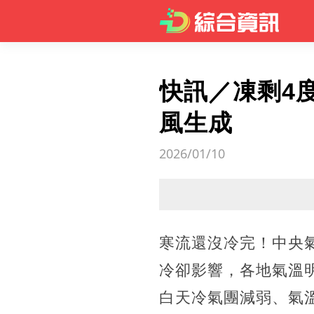
快訊／凍剩4
風生成
2026/01/10
寒流還沒冷完！中央氣
冷卻影響，各地氣溫
白天冷氣團減弱、氣