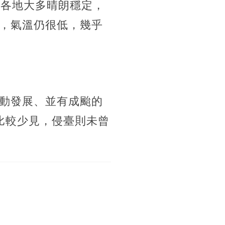
）各地大多晴朗穩定，
，氣溫仍很低，幾乎
動發展、並有成颱的
比較少見，侵臺則未曾