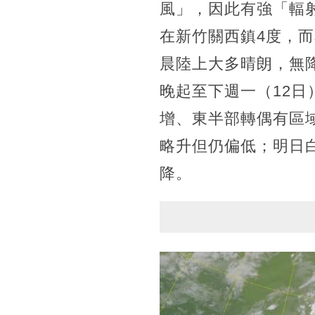
風」，因此有強「輻
在新竹關西鎮4度，
晨陸上大多晴朗，無
晚起至下週一（12
增、東半部轉偶有區
略升但仍偏低；明日
降。