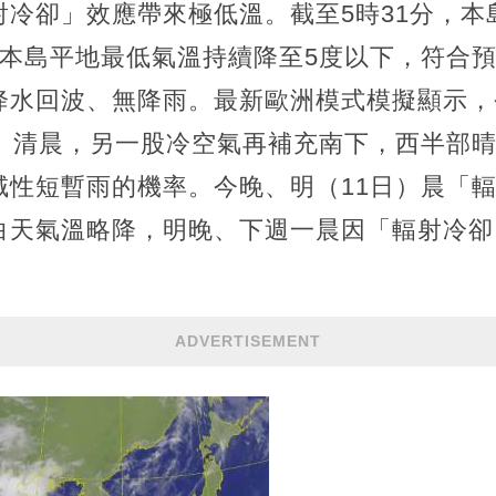
射冷卻」效應帶來極低溫。截至5時31分，本
而本島平地最低氣溫持續降至5度以下，符合
降水回波、無降雨。最新歐洲模式模擬顯示，
日）清晨，另一股冷空氣再補充南下，西半部
域性短暫雨的機率。今晚、明（11日）晨「
白天氣溫略降，明晚、下週一晨因「輻射冷卻
ADVERTISEMENT