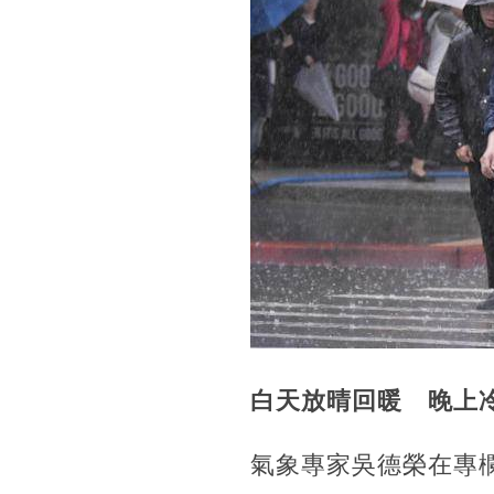
白天放晴回暖 晚上
氣象專家吳德榮在專