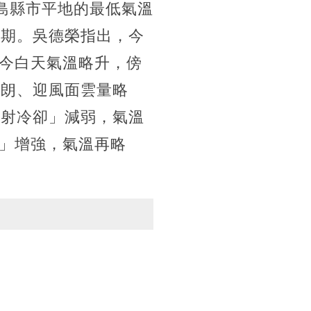
島縣市平地的最低氣溫
預期。吳德榮指出，今
今白天氣溫略升，傍
晴朗、迎風面雲量略
輻射冷卻」減弱，氣溫
」增強，氣溫再略