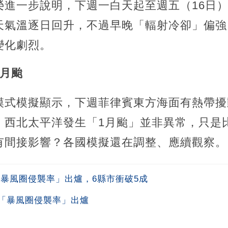
榮進一步說明，下週一白天起至週五（16日
天氣溫逐日回升，不過早晚「輻射冷卻」偏強
變化劇烈。
1月颱
模式模擬顯示，下週菲律賓東方海面有熱帶擾
，西北太平洋發生「1月颱」並非異常，只是
有間接影響？各國模擬還在調整、應續觀察。
「暴風圈侵襲率」出爐，6縣市衝破5成
「暴風圈侵襲率」出爐