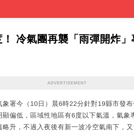
度！ 冷氣團再襲「雨彈開炸
ADVERTISEMENT
象署今（10日）晨6時22分針對19縣市發
明顯偏低，區域性地區有6度以下氣溫，氣象
溫略升，不過入夜後有新一波冷空氣南下，又