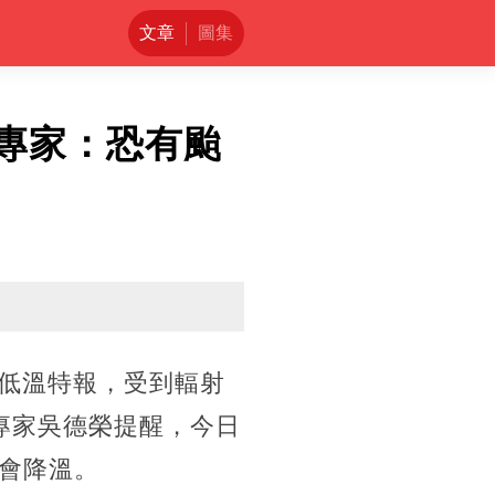
文章
圖集
」專家：恐有颱
布低溫特報，受到輻射
專家吳德榮提醒，今日
會降溫。