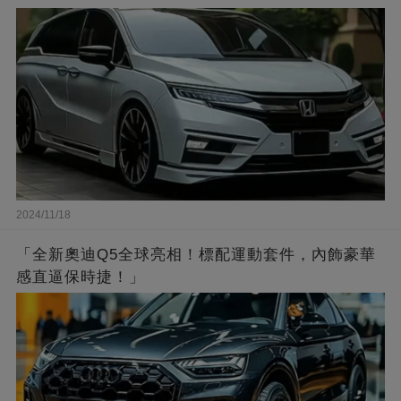
2024/11/18
「全新奧迪Q5全球亮相！標配運動套件，內飾豪華
感直逼保時捷！」