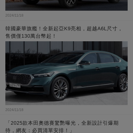
2024/11/18
韓國豪華旗艦！全新起亞K9亮相，超越A6L尺寸，
售價僅130萬台幣起！
2024/11/18
「2025款本田奧德賽驚艷曝光，全新設計引爆期
待，網友：必買清單安排！」