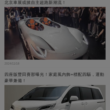
北京車展或掀自主超跑新潮流！
2024/11/18
四座版豐田賽那曝光！家庭風內飾+標配四驅，運動
豪華兼備！