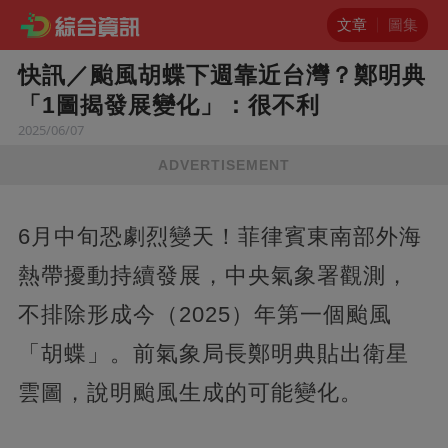
文章
圖集
快訊／颱風胡蝶下週靠近台灣？鄭明典
「1圖揭發展變化」：很不利
2025/06/07
ADVERTISEMENT
6月中旬恐劇烈變天！菲律賓東南部外海
熱帶擾動持續發展，中央氣象署觀測，
不排除形成今（2025）年第一個颱風
「胡蝶」。前氣象局長鄭明典貼出衛星
雲圖，說明颱風生成的可能變化。