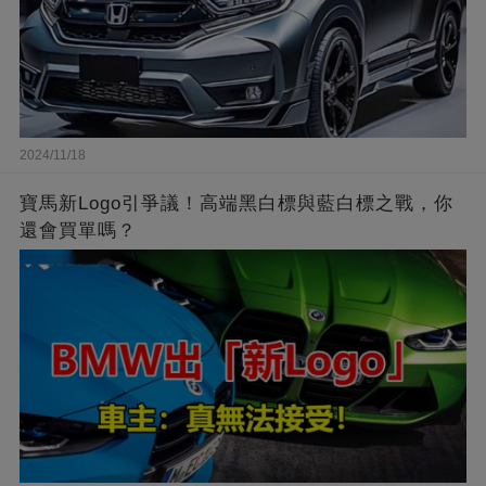
2024/11/18
寶馬新Logo引爭議！高端黑白標與藍白標之戰，你
還會買單嗎？