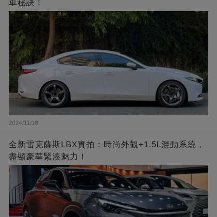
車秘訣！
2024/11/18
全新雷克薩斯LBX實拍：時尚外觀+1.5L混動系統，
盡顯豪華緊湊魅力！