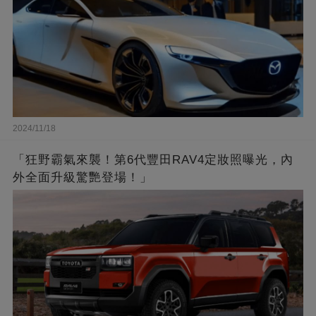
2024/11/18
「狂野霸氣來襲！第6代豐田RAV4定妝照曝光，內
外全面升級驚艷登場！」