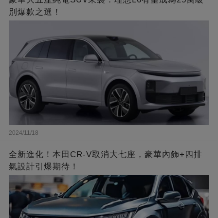
別爆款之選！
2024/11/18
全新進化！本田CR-V取消大七座，豪華內飾+四排
氣設計引爆期待！