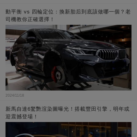
動平衡 vs 四輪定位：換新胎后到底該做哪一個？老
司機教你正確選擇！
2024/11/18
新馬自達6驚艷渲染圖曝光！搭載豐田引擎，明年或
迎震撼登場！