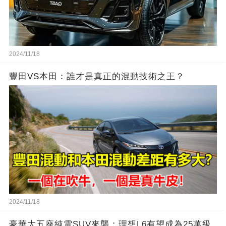
2024/11/18
豐田VS本田：誰才是真正的混動技術之王？
2024/11/18
豪華大五座純電SUV來襲：理想L6有望成為25萬級