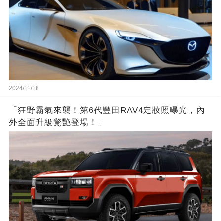
2024/11/18
「狂野霸氣來襲！第6代豐田RAV4定妝照曝光，內
外全面升級驚艷登場！」