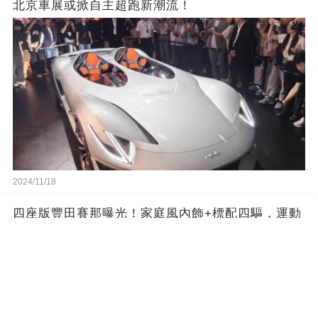
北京車展或掀自主超跑新潮流！
2024/11/18
四座版豐田賽那曝光！家庭風內飾+標配四驅，運動
豪華兼備！