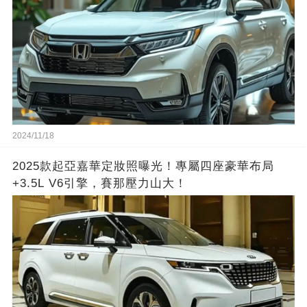
2024/11/18
2025款起亞嘉華定妝照曝光！專屬四座豪華布局
+3.5L V6引擎，賽那壓力山大！