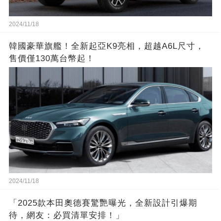
2024/11/18
韓國豪華旗艦！全新起亞K9亮相，超越A6L尺寸，
售價僅130萬台幣起！
2024/11/18
「2025款本田奧德賽驚艷曝光，全新設計引爆期
待，網友：必買清單安排！」