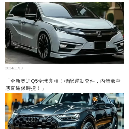
2024/11/18
「全新奧迪Q5全球亮相！標配運動套件，內飾豪華
感直逼保時捷！」