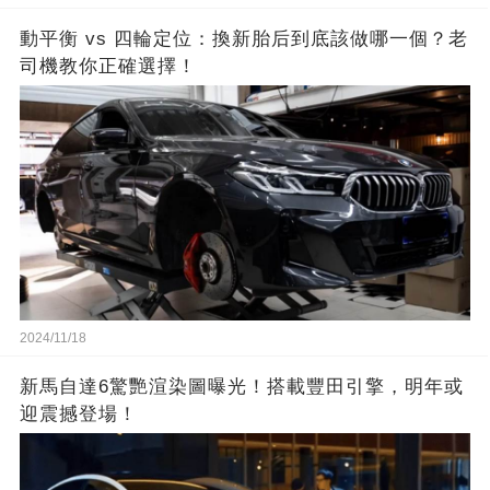
動平衡 vs 四輪定位：換新胎后到底該做哪一個？老
司機教你正確選擇！
2024/11/18
新馬自達6驚艷渲染圖曝光！搭載豐田引擎，明年或
迎震撼登場！