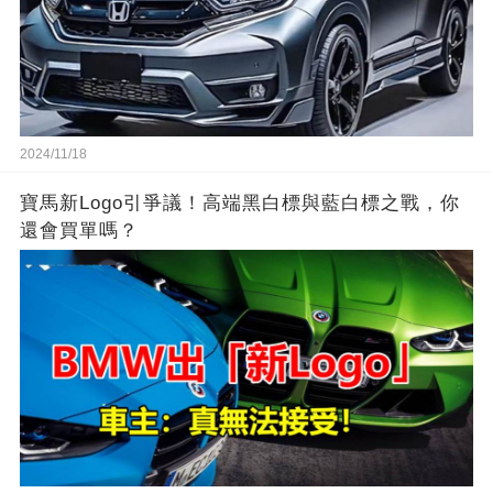
2024/11/18
寶馬新Logo引爭議！高端黑白標與藍白標之戰，你
還會買單嗎？