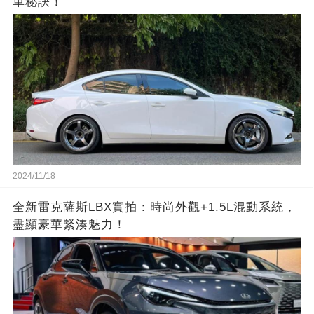
車秘訣！
2024/11/18
全新雷克薩斯LBX實拍：時尚外觀+1.5L混動系統，
盡顯豪華緊湊魅力！