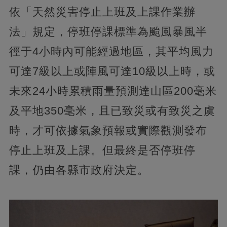
依「天然災害停止上班及上課作業辦
法」規定，停班停課標準為颱風暴風半
徑于4小時內可能經過地區，其平均風力
可達7級以上或陣風可達10級以上時，或
未來24小時累積雨量預測達山區200毫米
及平地350毫米，且已致災或有致災之虞
時，才可依據氣象預報或實際觀測發布
停止上班及上課。但最終是否停班停
課，仍由各縣市政府決定。