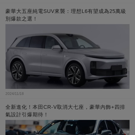
豪華大五座純電SUV來襲：理想L6有望成為25萬級
別爆款之選！
2024/11/18
全新進化！本田CR-V取消大七座，豪華內飾+四排
氣設計引爆期待！