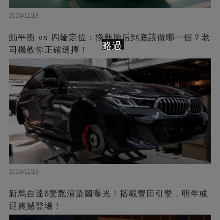
2024/11/18
動平衡 vs 四輪定位：換新胎后到底該做哪一個？老
略過
司機教你正確選擇！
2024/11/18
新馬自達6驚艷渲染圖曝光！搭載豐田引擎，明年或
迎震撼登場！