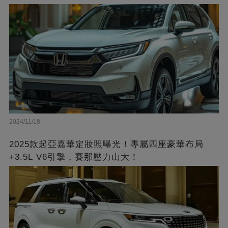
2024/11/18
2025款起亞嘉華定妝照曝光！專屬四座豪華布局
+3.5L V6引擎，賽那壓力山大！