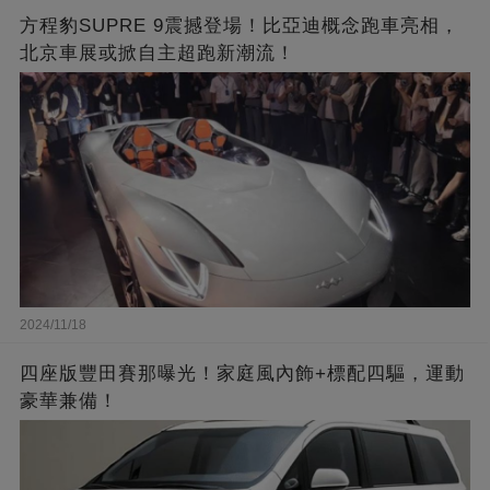
方程豹SUPRE 9震撼登場！比亞迪概念跑車亮相，
北京車展或掀自主超跑新潮流！
2024/11/18
四座版豐田賽那曝光！家庭風內飾+標配四驅，運動
豪華兼備！