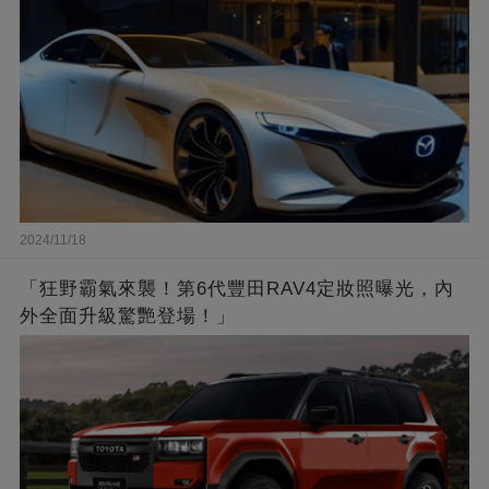
2024/11/18
「狂野霸氣來襲！第6代豐田RAV4定妝照曝光，內
外全面升級驚艷登場！」