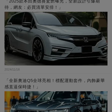
「2025款本田奧德賽驚艷曝光，全新設計引爆期
待，網友：必買清單安排！」
2024/11/18
「全新奧迪Q5全球亮相！標配運動套件，內飾豪華
感直逼保時捷！」