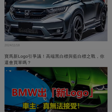
2024/11/18
寶馬新Logo引爭議！高端黑白標與藍白標之戰，你
還會買單嗎？