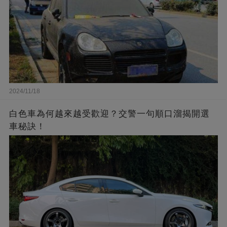
2024/11/18
白色車為何越來越受歡迎？交警一句順口溜揭開選
車秘訣！