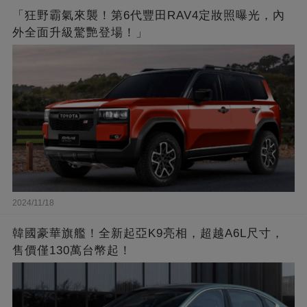
「狂野霸氣來襲！第6代豐田RAV4定妝照曝光，內
外全面升級驚艷登場！」
2024/11/18
韓國豪華旗艦！全新起亞K9亮相，超越A6L尺寸，
售價僅130萬台幣起！