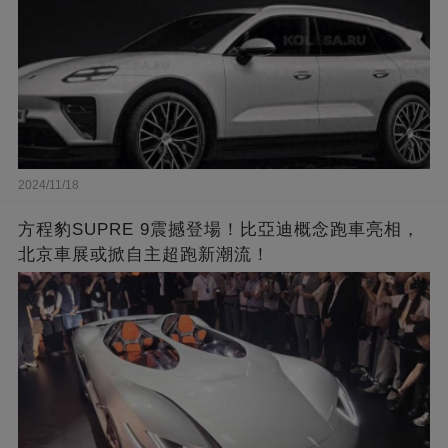
2024/11/18
方程豹SUPRE 9震撼登場！比亞迪概念跑車亮相，
北京車展或掀自主超跑新潮流！