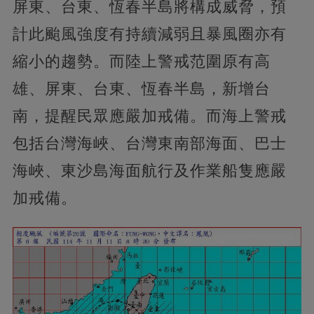
屏東、台東、恆春半島將構成威脅，預
計此颱風強度有持續減弱且暴風圈亦有
縮小的趨勢。而陸上警戒范圍原有高
雄、屏東、台東、恆春半島，新增台
南，提醒民眾應嚴加戒備。而海上警戒
包括台灣海峽、台灣東南部海面、巴士
海峽、東沙島海面航行及作業船隻應嚴
加戒備。