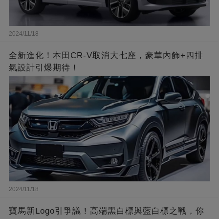
2024/11/18
全新進化！本田CR-V取消大七座，豪華內飾+四排
氣設計引爆期待！
2024/11/18
寶馬新Logo引爭議！高端黑白標與藍白標之戰，你