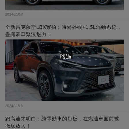
2024/11/18
全新雷克薩斯LBX實拍：時尚外觀+1.5L混動系統，
盡顯豪華緊湊魅力！
略過
2024/11/18
跑高速才明白：純電動車的短板，在燃油車面前被
徹底放大！