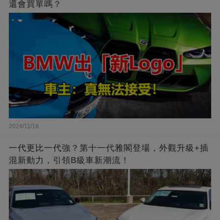
還會買單嗎？
2024/11/18
一代更比一代強？第十一代雅閣登場，外觀升級+插
混新動力，引領B級車新潮流！