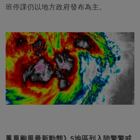
班停課仍以地方政府發布為主。
鳳凰颱風最新動態》5地區列入陸警警戒