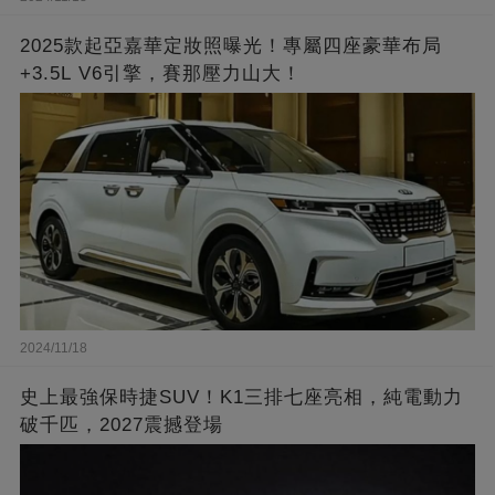
2025款起亞嘉華定妝照曝光！專屬四座豪華布局
+3.5L V6引擎，賽那壓力山大！
2024/11/18
史上最強保時捷SUV！K1三排七座亮相，純電動力
破千匹，2027震撼登場