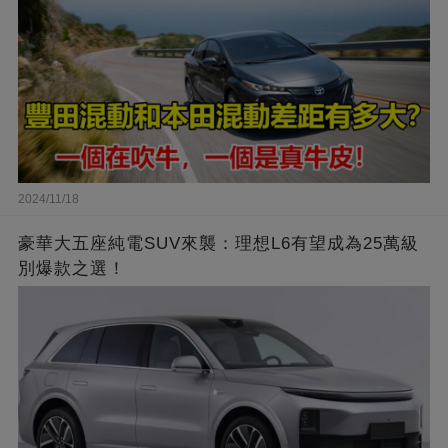
2024/11/18
豪華大五座純電SUV來襲：理想L6有望成為25萬級
別爆款之選！