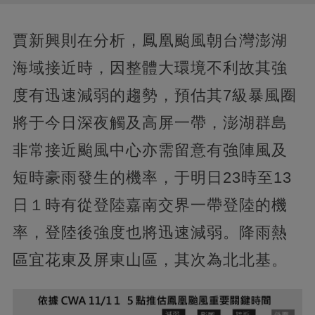
賈新興則在分析，鳳凰颱風朝台灣澎湖
海域接近時，因整體大環境不利故其強
度有迅速減弱的趨勢，預估其7級暴風圈
將于今日深夜觸及高屏一帶，澎湖群島
非常接近颱風中心亦需留意有強陣風及
短時豪雨發生的機率，于明日23時至13
日１時有從登陸嘉南交界一帶登陸的機
率，登陸後強度也將迅速減弱。降雨熱
區宜花東及屏東山區，其次為北北基。