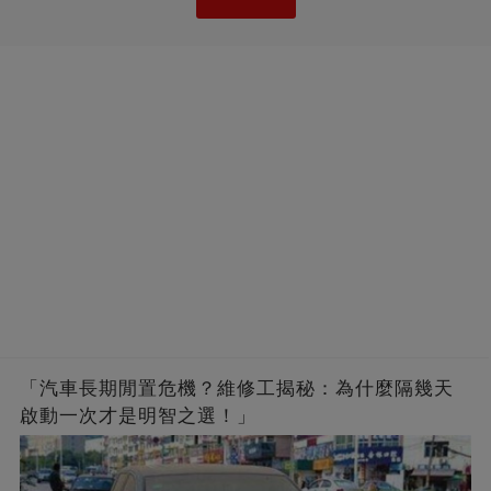
「汽車長期閒置危機？維修工揭秘：為什麼隔幾天
啟動一次才是明智之選！」