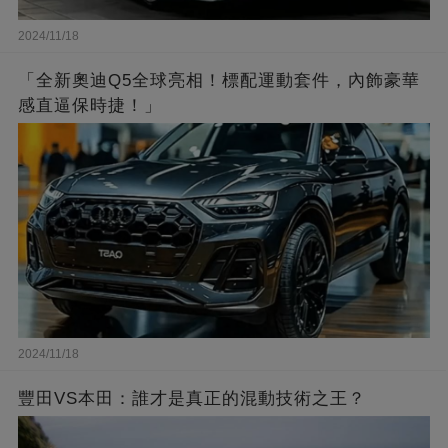
2024/11/18
「全新奧迪Q5全球亮相！標配運動套件，內飾豪華
感直逼保時捷！」
2024/11/18
豐田VS本田：誰才是真正的混動技術之王？