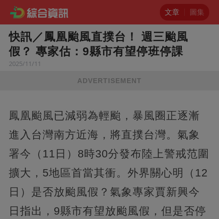
文章
圖集
快訊／鳳凰颱風直撲台！ 週三颱風
假？ 專家估：9縣市有望停班停課
2025/11/11
ADVERTISEMENT
鳳凰颱風已減弱為輕颱，暴風圈正逐漸
進入台灣南方近海，將直撲台灣。氣象
署今（11日）8時30分發布陸上警戒范圍
擴大，5地區首當其衝。外界關心明（12
日）是否放颱風假？氣象專家賈新興今
日指出，9縣市有望放颱風假，但是否停