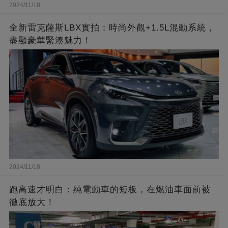
2024/11/18
全新雷克薩斯LBX實拍：時尚外觀+1.5L混動系統，
盡顯豪華緊湊魅力！
2024/11/18
跑高速才明白：純電動車的短板，在燃油車面前被
徹底放大！