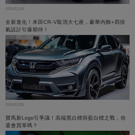
2024/11/18
全新進化！本田CR-V取消大七座，豪華內飾+四排
氣設計引爆期待！
2024/11/18
寶馬新Logo引爭議！高端黑白標與藍白標之戰，你
還會買單嗎？