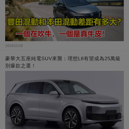
2024/11/18
豪華大五座純電SUV來襲：理想L6有望成為25萬級
別爆款之選！