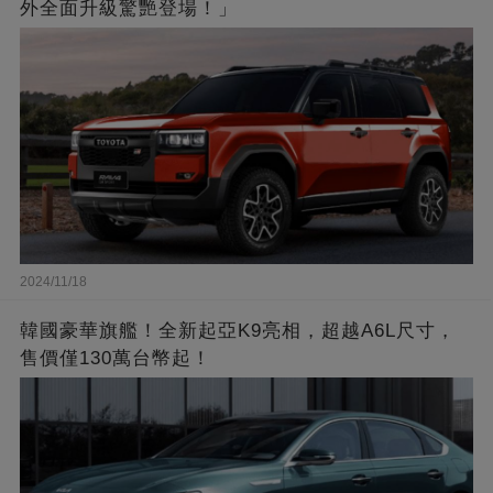
外全面升級驚艷登場！」
2024/11/18
韓國豪華旗艦！全新起亞K9亮相，超越A6L尺寸，
售價僅130萬台幣起！