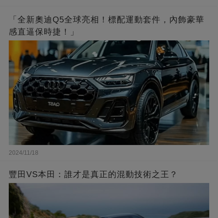
「全新奧迪Q5全球亮相！標配運動套件，內飾豪華
感直逼保時捷！」
2024/11/18
豐田VS本田：誰才是真正的混動技術之王？