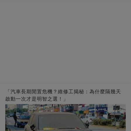
「汽車長期閒置危機？維修工揭秘：為什麼隔幾天
啟動一次才是明智之選！」