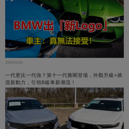
2024/11/18
一代更比一代強？第十一代雅閣登場，外觀升級+插
混新動力，引領B級車新潮流！