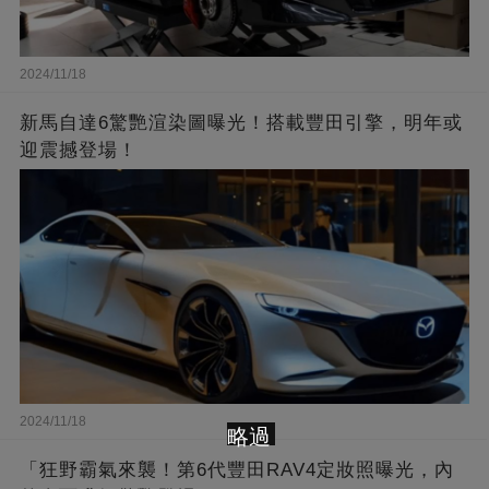
2024/11/18
新馬自達6驚艷渲染圖曝光！搭載豐田引擎，明年或
迎震撼登場！
2024/11/18
略過
「狂野霸氣來襲！第6代豐田RAV4定妝照曝光，內