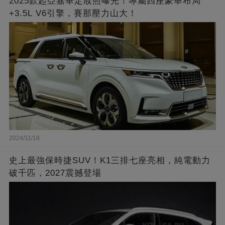
2025款起亞嘉華定妝照曝光！專屬四座豪華布局
+3.5L V6引擎，賽那壓力山大！
2024/11/18
史上最強保時捷SUV！K1三排七座亮相，純電動力
破千匹，2027震撼登場