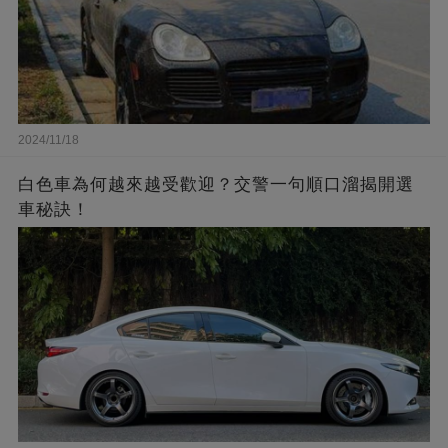
2024/11/18
白色車為何越來越受歡迎？交警一句順口溜揭開選
車秘訣！