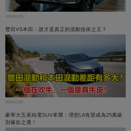
2024/11/18
豐田VS本田：誰才是真正的混動技術之王？
2024/11/18
豪華大五座純電SUV來襲：理想L6有望成為25萬級
別爆款之選！