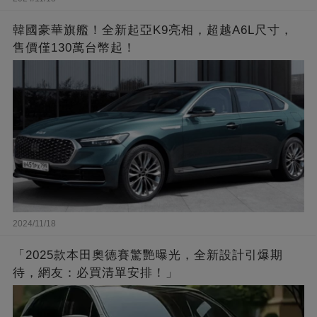
韓國豪華旗艦！全新起亞K9亮相，超越A6L尺寸，
售價僅130萬台幣起！
2024/11/18
「2025款本田奧德賽驚艷曝光，全新設計引爆期
待，網友：必買清單安排！」