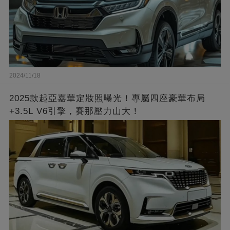
2024/11/18
2025款起亞嘉華定妝照曝光！專屬四座豪華布局
+3.5L V6引擎，賽那壓力山大！