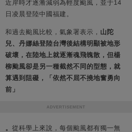
近岸時才逐漸減弱為輕度颱風，並于14
日凌晨登陸中國福建。
和過去颱風比較，氣象署表示，
山陀
兒、丹娜絲登陸台灣後結構明顯被地形
破壞，在陸地上就逐漸魂飛魄散，但楊
柳颱風卻是另一種截然不同的型態，就
算遇到阻礙，「依然不屈不撓地奮勇向
前」
ADVERTISEMENT
。
從科學上來說，每個颱風都有獨一無