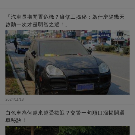
「汽車長期閒置危機？維修工揭秘：為什麼隔幾天
啟動一次才是明智之選！」
2024/11/18
白色車為何越來越受歡迎？交警一句順口溜揭開選
車秘訣！