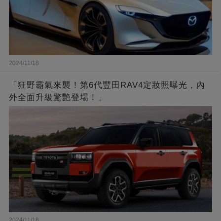
2024/11/18
「狂野霸氣來襲！第6代豐田RAV4定妝照曝光，內
外全面升級驚艷登場！」
2024/11/18