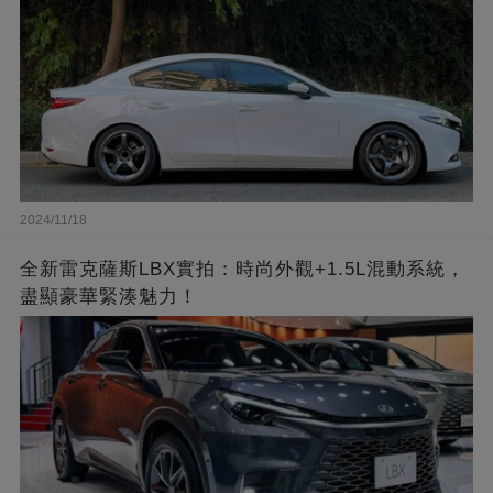
2024/11/18
全新雷克薩斯LBX實拍：時尚外觀+1.5L混動系統，
盡顯豪華緊湊魅力！