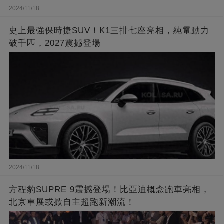
2024/11/18
史上最強保時捷SUV！K1三排七座亮相，純電動力
破千匹，2027震撼登場
2024/11/18
方程豹SUPRE 9震撼登場！比亞迪概念跑車亮相，
北京車展或掀自主超跑新潮流！