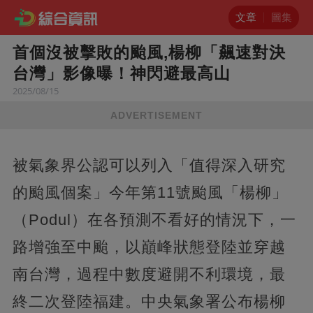
文章
圖集
首個沒被擊敗的颱風,楊柳「飆速對決
台灣」影像曝！神閃避最高山
2025/08/15
ADVERTISEMENT
被氣象界公認可以列入「值得深入研究
的颱風個案」今年第11號颱風「楊柳」
（Podul）在各預測不看好的情況下，一
路增強至中颱，以巔峰狀態登陸並穿越
南台灣，過程中數度避開不利環境，最
終二次登陸福建。中央氣象署公布楊柳