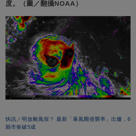
度。（圖／翻攝NOAA）
快訊／明放颱風假？ 最新「暴風圈侵襲率」出爐，6
縣市衝破5成