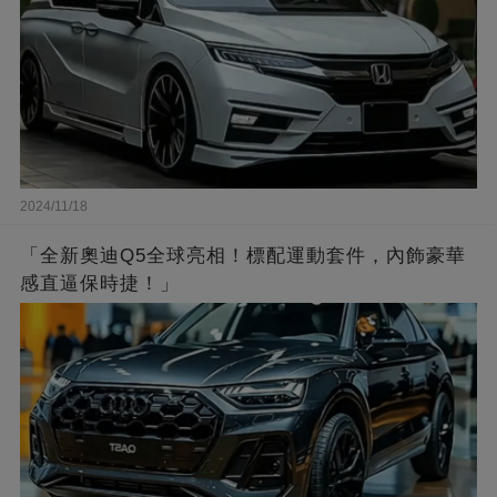
2024/11/18
「全新奧迪Q5全球亮相！標配運動套件，內飾豪華
感直逼保時捷！」