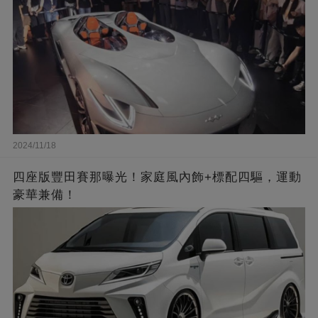
2024/11/18
四座版豐田賽那曝光！家庭風內飾+標配四驅，運動
豪華兼備！