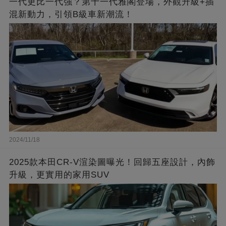
一代更比一代強？第十一代雅閣登場，外觀升級+插
混新動力，引領B級車新潮流！
2024/11/18
2025款本田CR-V渲染圖曝光！回歸五座設計，內飾
升級，更實用的家用SUV