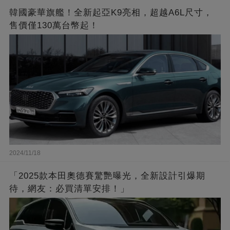
韓國豪華旗艦！全新起亞K9亮相，超越A6L尺寸，
售價僅130萬台幣起！
2024/11/18
「2025款本田奧德賽驚艷曝光，全新設計引爆期
待，網友：必買清單安排！」