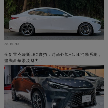
2024/11/18
全新雷克薩斯LBX實拍：時尚外觀+1.5L混動系統，
盡顯豪華緊湊魅力！