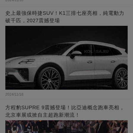
史上最強保時捷SUV！K1三排七座亮相，純電動力
破千匹，2027震撼登場
2024/11/18
方程豹SUPRE 9震撼登場！比亞迪概念跑車亮相，
北京車展或掀自主超跑新潮流！