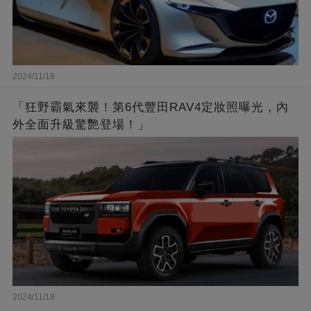
2024/11/18
「狂野霸氣來襲！第6代豐田RAV4定妝照曝光，內
外全面升級驚艷登場！」
2024/11/18