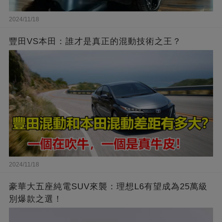
2024/11/18
豐田VS本田：誰才是真正的混動技術之王？
2024/11/18
豪華大五座純電SUV來襲：理想L6有望成為25萬級
別爆款之選！