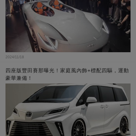
2024/11/18
四座版豐田賽那曝光！家庭風內飾+標配四驅，運動
豪華兼備！