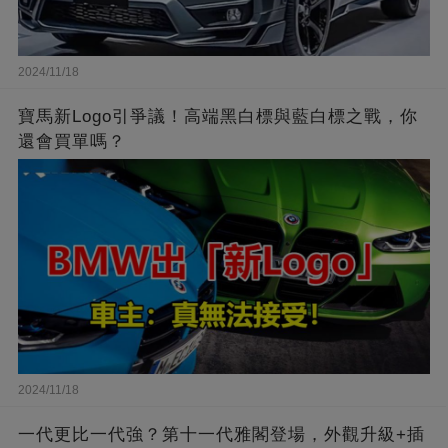
2024/11/18
寶馬新Logo引爭議！高端黑白標與藍白標之戰，你
還會買單嗎？
2024/11/18
一代更比一代強？第十一代雅閣登場，外觀升級+插