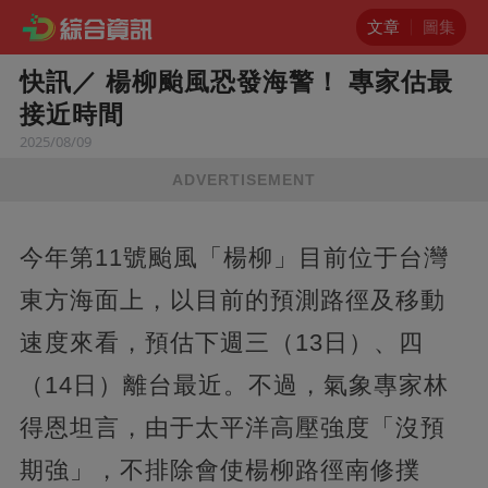
文章
圖集
快訊／ 楊柳颱風恐發海警！ 專家估最
接近時間
2025/08/09
ADVERTISEMENT
今年第11號颱風「楊柳」目前位于台灣
東方海面上，以目前的預測路徑及移動
速度來看，預估下週三（13日）、四
（14日）離台最近。不過，氣象專家林
得恩坦言，由于太平洋高壓強度「沒預
期強」，不排除會使楊柳路徑南修撲