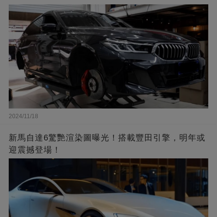
2024/11/18
新馬自達6驚艷渲染圖曝光！搭載豐田引擎，明年或
迎震撼登場！