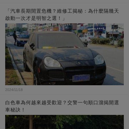
「汽車長期閒置危機？維修工揭秘：為什麼隔幾天
啟動一次才是明智之選！」
2024/11/18
白色車為何越來越受歡迎？交警一句順口溜揭開選
車秘訣！