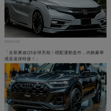
2024/11/18
「全新奧迪Q5全球亮相！標配運動套件，內飾豪華
感直逼保時捷！」