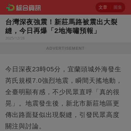
文章
圖集
台灣深夜強震！新莊馬路被震出大裂
縫，今日再爆「2地海嘯預報」
2025/12/28
ADVERTISEMENT
今日深夜23時05分，宜蘭頭城外海發生
芮氏規模7.0強烈地震，瞬間天搖地動，
全臺明顯有感，不少民眾直呼「真的很
晃」。地震發生後，新北市新莊地區更
傳出路面疑似出現裂縫，引發民眾高度
關注與討論。