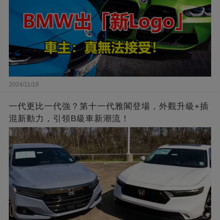
2024/11/18
一代更比一代強？第十一代雅閣登場，外觀升級+插
混新動力，引領B級車新潮流！