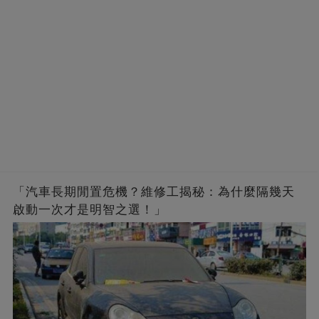
「汽車長期閒置危機？維修工揭秘：為什麼隔幾天
啟動一次才是明智之選！」