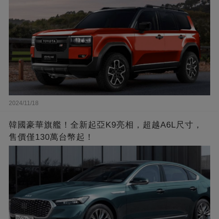
2024/11/18
韓國豪華旗艦！全新起亞K9亮相，超越A6L尺寸，
售價僅130萬台幣起！