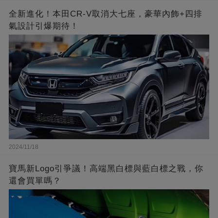
全新進化！本田CR-V取消大七座，豪華內飾+四排
氣設計引爆期待！
2024/11/18
寶馬新Logo引爭議！高端黑白標與藍白標之戰，你
還會買單嗎？