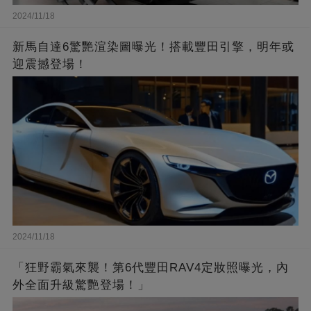
2024/11/18
新馬自達6驚艷渲染圖曝光！搭載豐田引擎，明年或
迎震撼登場！
2024/11/18
「狂野霸氣來襲！第6代豐田RAV4定妝照曝光，內
外全面升級驚艷登場！」