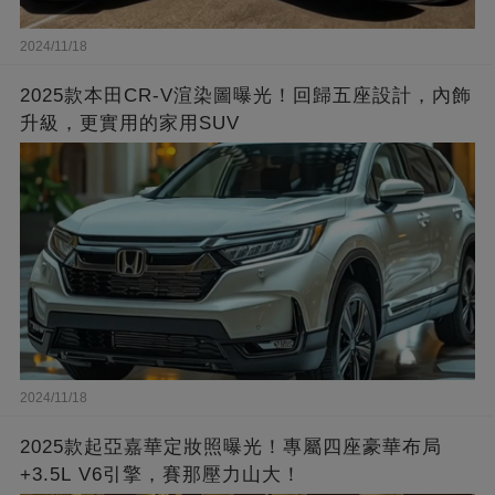
2024/11/18
2025款本田CR-V渲染圖曝光！回歸五座設計，內飾
升級，更實用的家用SUV
2024/11/18
2025款起亞嘉華定妝照曝光！專屬四座豪華布局
+3.5L V6引擎，賽那壓力山大！