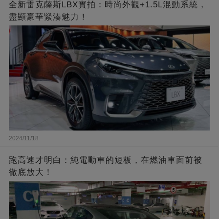
全新雷克薩斯LBX實拍：時尚外觀+1.5L混動系統，
盡顯豪華緊湊魅力！
2024/11/18
跑高速才明白：純電動車的短板，在燃油車面前被
徹底放大！