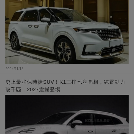
2024/11/18
史上最強保時捷SUV！K1三排七座亮相，純電動力
破千匹，2027震撼登場