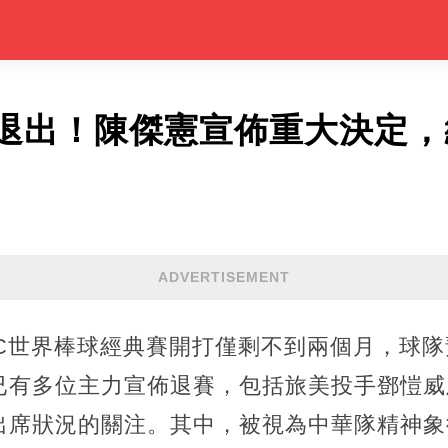
退出！陳傑憲宣佈重大決定，
ADVERTISEMENT
C世界棒球經典賽開打僅剩不到兩個月，球隊
已有多位主力宣佈退賽，包括旅美投手鄧愷威
出席狀況的關注。其中，被視為中華隊精神象