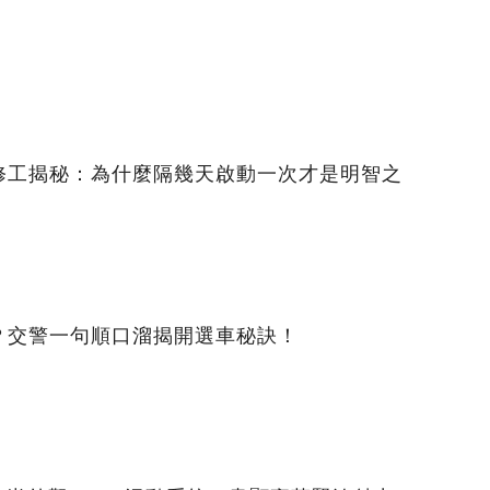
修工揭秘：為什麼隔幾天啟動一次才是明智之
？交警一句順口溜揭開選車秘訣！