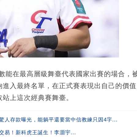
少數能在最高層級舞臺代表國家出賽的場合，
夠進入最終名單，在正式賽表現出自己的價值
取站上這次經典賽舞臺。
驚人存款曝光，能躺平還要當中信教練只因4字...
交易！新科虎王誕生！李灝宇...