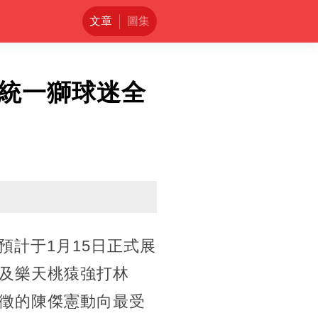
文章
圖集
統一獅球迷全
預計于1月15日正式展
及樂天桃猿強打林
徵的陳傑憲動向最受