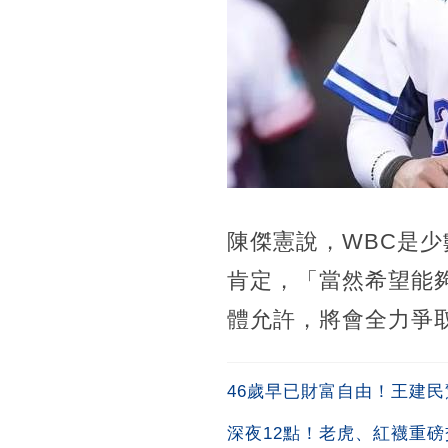
陳傑憲說，WBC是
肯定，「當然希望能
體允許，將會全力爭
46歲早已財富自由！王建民
深夜12點！老虎、紅襪重磅