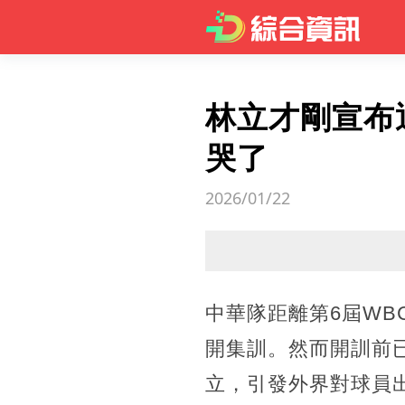
林立才剛宣布
哭了
2026/01/22
中華隊距離第6屆WB
開集訓。然而開訓前
立，引發外界對球員