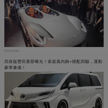
2024/11/18
四座版豐田賽那曝光！家庭風內飾+標配四驅，運動
豪華兼備！