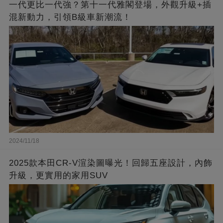
一代更比一代強？第十一代雅閣登場，外觀升級+插
混新動力，引領B級車新潮流！
2024/11/18
2025款本田CR-V渲染圖曝光！回歸五座設計，內飾
升級，更實用的家用SUV