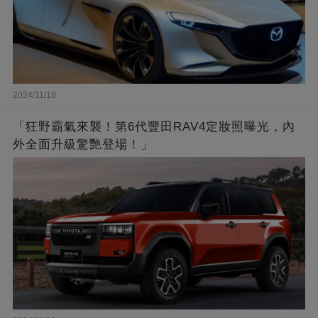
2024/11/18
「狂野霸氣來襲！第6代豐田RAV4定妝照曝光，內
外全面升級驚艷登場！」