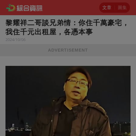
文章
圖集
黎耀祥二哥談兄弟情：你住千萬豪宅，
我住千元出租屋，各憑本事
2024/10/06
ADVERTISEMENT