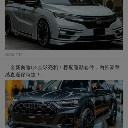
2024/11/18
「全新奧迪Q5全球亮相！標配運動套件，內飾豪華
感直逼保時捷！」