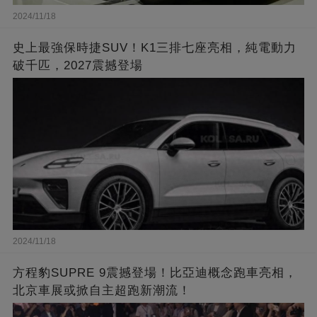
2024/11/18
史上最強保時捷SUV！K1三排七座亮相，純電動力
破千匹，2027震撼登場
2024/11/18
方程豹SUPRE 9震撼登場！比亞迪概念跑車亮相，
北京車展或掀自主超跑新潮流！