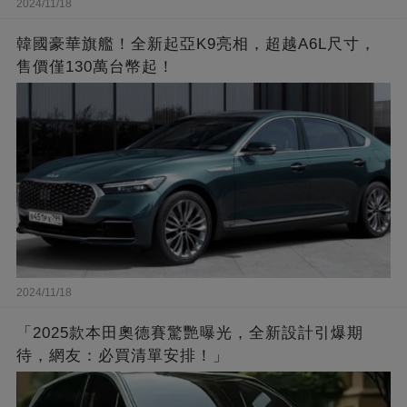
2024/11/18
韓國豪華旗艦！全新起亞K9亮相，超越A6L尺寸，
售價僅130萬台幣起！
2024/11/18
「2025款本田奧德賽驚艷曝光，全新設計引爆期
待，網友：必買清單安排！」