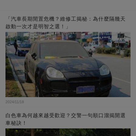
「汽車長期閒置危機？維修工揭秘：為什麼隔幾天
啟動一次才是明智之選！」
2024/11/18
白色車為何越來越受歡迎？交警一句順口溜揭開選
車秘訣！