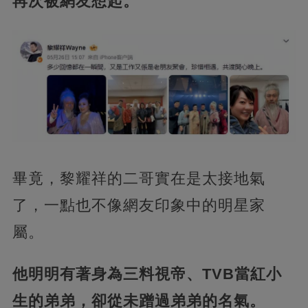
再次被網友想起。
畢竟，黎耀祥的二哥實在是太接地氣
了，一點也不像網友印象中的明星家
屬。
他明明有著身為三料視帝、TVB當紅小
生的弟弟，卻從未蹭過弟弟的名氣。