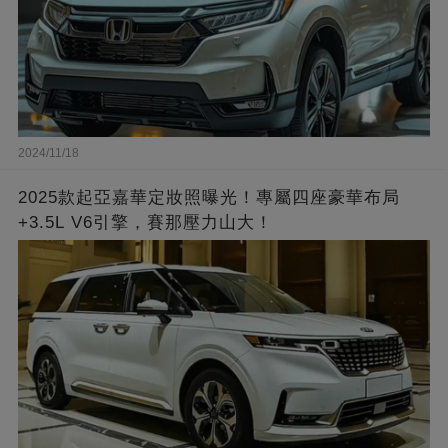
2024/11/18
2025款起亞嘉華定妝照曝光！專屬四座豪華布局
+3.5L V6引擎，賽那壓力山大！