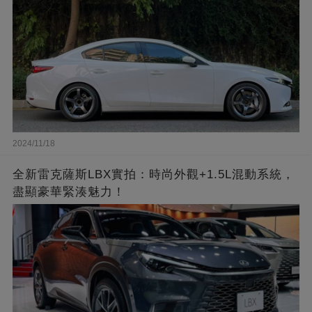
2024/11/18
全新雷克薩斯LBX實拍：時尚外觀+1.5L混動系統，
盡顯豪華緊湊魅力！