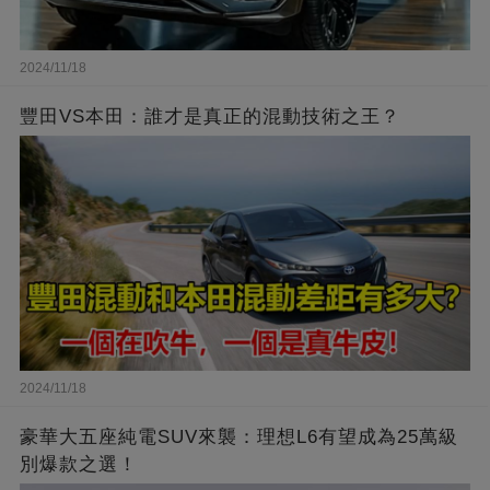
2024/11/18
豐田VS本田：誰才是真正的混動技術之王？
2024/11/18
豪華大五座純電SUV來襲：理想L6有望成為25萬級
別爆款之選！