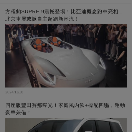
方程豹SUPRE 9震撼登場！比亞迪概念跑車亮相，
北京車展或掀自主超跑新潮流！
2024/11/18
四座版豐田賽那曝光！家庭風內飾+標配四驅，運動
豪華兼備！