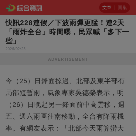
文章
圖集
快訊228連假／下波雨彈更猛！連2天
「雨炸全台」時間曝，民眾喊「多下一
些」
2026/02/25
ADVERTISEMENT
今（25）日鋒面掠過、北部及東半部有
局部短暫雨，氣象專家吳德榮表示，明
（26）日晚起另一鋒面前中高雲移，週
五、週六雨區往南移動，全台有降雨機
率。有網友表示：「北部今天雨算蠻大