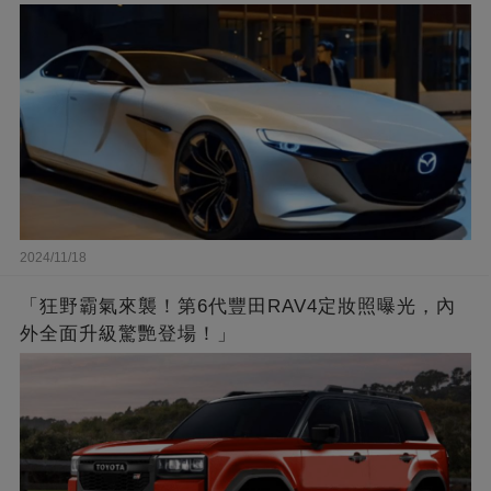
2024/11/18
「狂野霸氣來襲！第6代豐田RAV4定妝照曝光，內
外全面升級驚艷登場！」