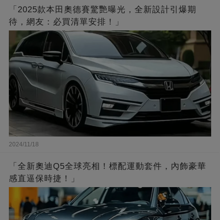
「2025款本田奧德賽驚艷曝光，全新設計引爆期
待，網友：必買清單安排！」
2024/11/18
「全新奧迪Q5全球亮相！標配運動套件，內飾豪華
感直逼保時捷！」