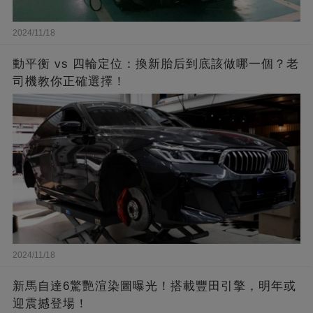
2024/11/18
動平衡 vs 四輪定位：換新胎后到底該做哪一個？老
司機教你正確選擇！
2024/11/18
新馬自達6驚艷渲染圖曝光！搭載豐田引擎，明年或
迎震撼登場！