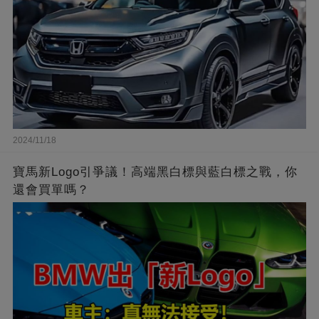
2024/11/18
寶馬新Logo引爭議！高端黑白標與藍白標之戰，你
還會買單嗎？