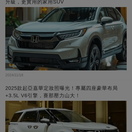
升級，更實用的家用SUV
2024/11/18
2025款起亞嘉華定妝照曝光！專屬四座豪華布局
+3.5L V6引擎，賽那壓力山大！