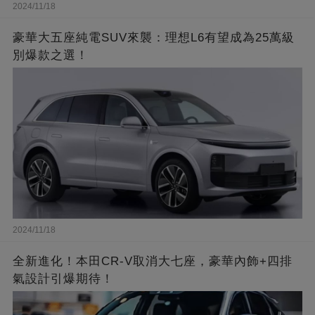
2024/11/18
豪華大五座純電SUV來襲：理想L6有望成為25萬級
別爆款之選！
2024/11/18
全新進化！本田CR-V取消大七座，豪華內飾+四排
氣設計引爆期待！