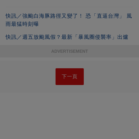
快訊／強颱白海豚路徑又變了！ 恐「直逼台灣」 風
雨最猛時刻曝
快訊／週五放颱風假？最新「暴風圈侵襲率」出爐
ADVERTISEMENT
下一頁