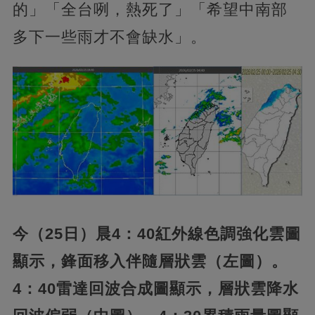
的」「全台咧，熱死了」「希望中南部
多下一些雨才不會缺水」。
今（25日）晨4：40紅外線色調強化雲圖
顯示，鋒面移入伴隨層狀雲（左圖）。
4：40雷達回波合成圖顯示，層狀雲降水