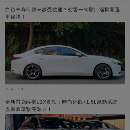
白色車為何越來越受歡迎？交警一句順口溜揭開選
車秘訣！
2024/11/18
全新雷克薩斯LBX實拍：時尚外觀+1.5L混動系統，
盡顯豪華緊湊魅力！