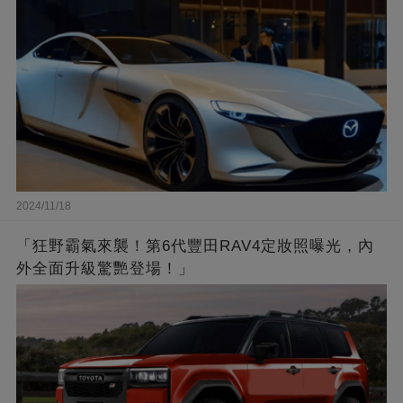
2024/11/18
「狂野霸氣來襲！第6代豐田RAV4定妝照曝光，內
外全面升級驚艷登場！」