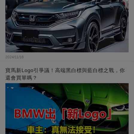
2024/11/18
寶馬新Logo引爭議！高端黑白標與藍白標之戰，你
還會買單嗎？