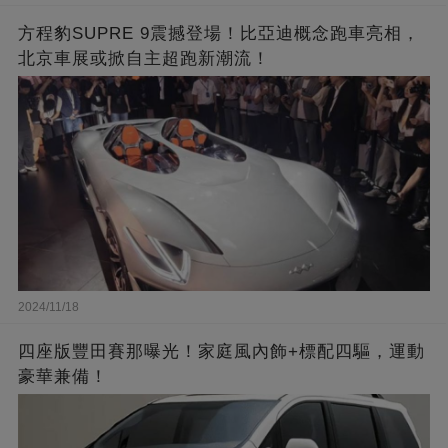
方程豹SUPRE 9震撼登場！比亞迪概念跑車亮相，
北京車展或掀自主超跑新潮流！
2024/11/18
四座版豐田賽那曝光！家庭風內飾+標配四驅，運動
豪華兼備！