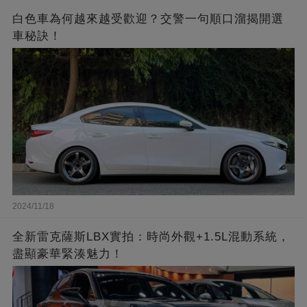
白色車為何越來越受歡迎？交警一句順口溜揭開選
車秘訣！
2024/11/18
全新雷克薩斯LBX實拍：時尚外觀+1.5L混動系統，
盡顯豪華緊湊魅力！