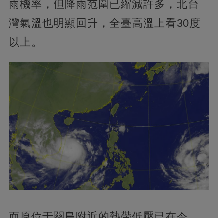
雨機率，但降雨范圍已縮減許多，北台
灣氣溫也明顯回升，全臺高溫上看30度
以上。
而原位于關島附近的熱帶低壓已在今