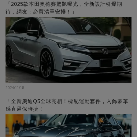
「2025款本田奧德賽驚艷曝光，全新設計引爆期
待，網友：必買清單安排！」
2024/11/18
「全新奧迪Q5全球亮相！標配運動套件，內飾豪華
感直逼保時捷！」