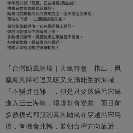
「台灣颱風論壇｜天氣特急」指出，鳳
凰颱風將經過又暖又充滿能量的海域，
「不變胖也難」，但是只要透過呂宋島
進入巴士海峽，環境就會變差。而目前
多數模式都預測鳳凰颱風在穿越呂宋島
後，有機會北轉，並朝台灣方向靠近，