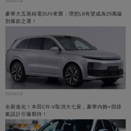
2024/11/18
豪華大五座純電SUV來襲：理想L6有望成為25萬級
別爆款之選！
2024/11/18
全新進化！本田CR-V取消大七座，豪華內飾+四排
氣設計引爆期待！