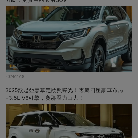
升級，更實用的家用SUV
2024/11/18
2025款起亞嘉華定妝照曝光！專屬四座豪華布局
+3.5L V6引擎，賽那壓力山大！