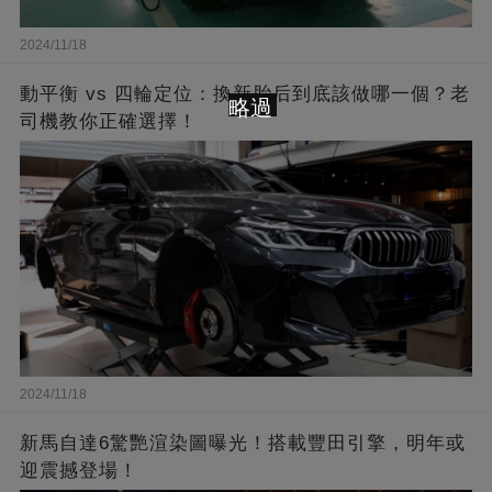
2024/11/18
動平衡 vs 四輪定位：換新胎后到底該做哪一個？老
略過
司機教你正確選擇！
2024/11/18
新馬自達6驚艷渲染圖曝光！搭載豐田引擎，明年或
迎震撼登場！