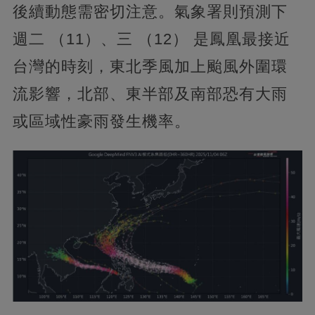
後續動態需密切注意。氣象署則預測下
週二 （11）、三 （12） 是鳳凰最接近
台灣的時刻，東北季風加上颱風外圍環
流影響，北部、東半部及南部恐有大雨
或區域性豪雨發生機率。