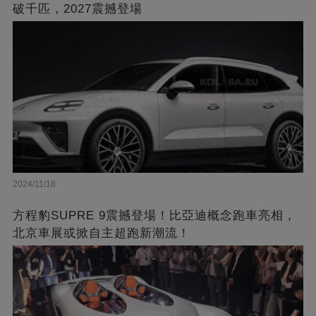
破千匹，2027震撼登場
2024/11/18
方程豹SUPRE 9震撼登場！比亞迪概念跑車亮相，
北京車展或掀自主超跑新潮流！