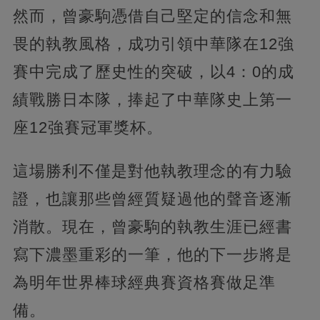
然而，曾豪駒憑借自己堅定的信念和無
畏的執教風格，成功引領中華隊在12強
賽中完成了歷史性的突破，以4：0的成
績戰勝日本隊，捧起了中華隊史上第一
座12強賽冠軍獎杯。
這場勝利不僅是對他執教理念的有力驗
證，也讓那些曾經質疑過他的聲音逐漸
消散。現在，曾豪駒的執教生涯已經書
寫下濃墨重彩的一筆，他的下一步將是
為明年世界棒球經典賽資格賽做足準
備。