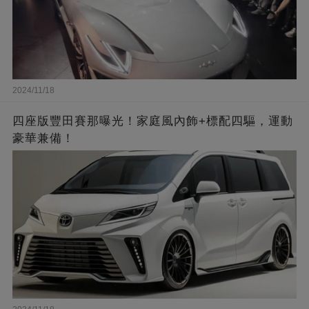
2024/11/18
四座版豐田賽那曝光！家庭風內飾+標配四驅，運動
豪華兼備！