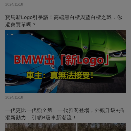
2024/11/18
寶馬新Logo引爭議！高端黑白標與藍白標之戰，你
還會買單嗎？
2024/11/18
一代更比一代強？第十一代雅閣登場，外觀升級+插
混新動力，引領B級車新潮流！