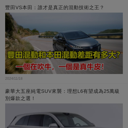
豐田VS本田：誰才是真正的混動技術之王？
2024/11/18
豪華大五座純電SUV來襲：理想L6有望成為25萬級
別爆款之選！