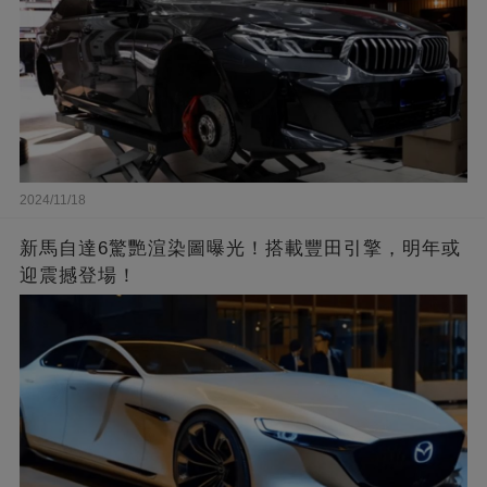
2024/11/18
新馬自達6驚艷渲染圖曝光！搭載豐田引擎，明年或
迎震撼登場！