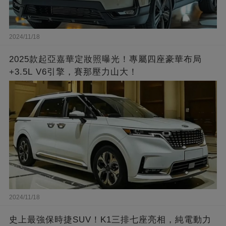
2024/11/18
2025款起亞嘉華定妝照曝光！專屬四座豪華布局
+3.5L V6引擎，賽那壓力山大！
2024/11/18
史上最強保時捷SUV！K1三排七座亮相，純電動力