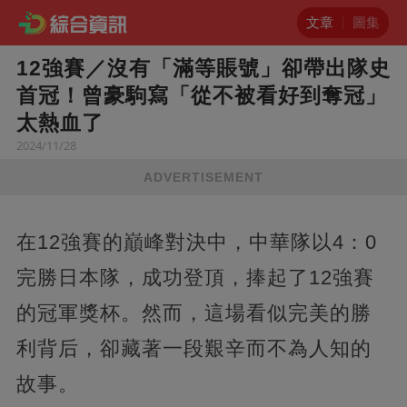
文章
圖集
12強賽／沒有「滿等賬號」卻帶出隊史
首冠！曾豪駒寫「從不被看好到奪冠」
太熱血了
2024/11/28
ADVERTISEMENT
在12強賽的巔峰對決中，中華隊以4：0
完勝日本隊，成功登頂，捧起了12強賽
的冠軍獎杯。然而，這場看似完美的勝
利背后，卻藏著一段艱辛而不為人知的
故事。