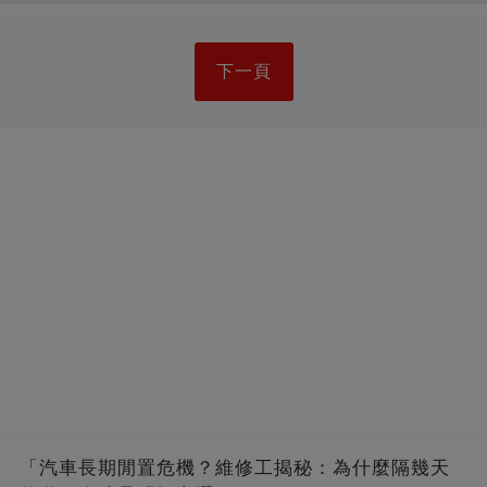
下一頁
「汽車長期閒置危機？維修工揭秘：為什麼隔幾天