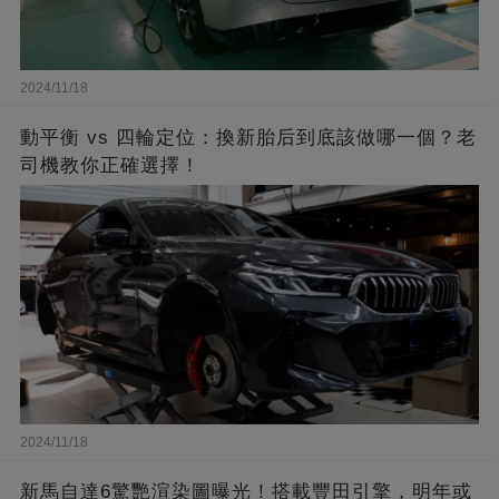
2024/11/18
動平衡 vs 四輪定位：換新胎后到底該做哪一個？老
司機教你正確選擇！
2024/11/18
新馬自達6驚艷渲染圖曝光！搭載豐田引擎，明年或