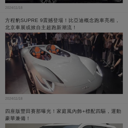
2024/11/18
方程豹SUPRE 9震撼登場！比亞迪概念跑車亮相，
北京車展或掀自主超跑新潮流！
2024/11/18
四座版豐田賽那曝光！家庭風內飾+標配四驅，運動
豪華兼備！