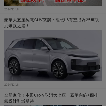
2024/11/18
豪華大五座純電SUV來襲：理想L6有望成為25萬級
別爆款之選！
2024/11/18
全新進化！本田CR-V取消大七座，豪華內飾+四排
氣設計引爆期待！