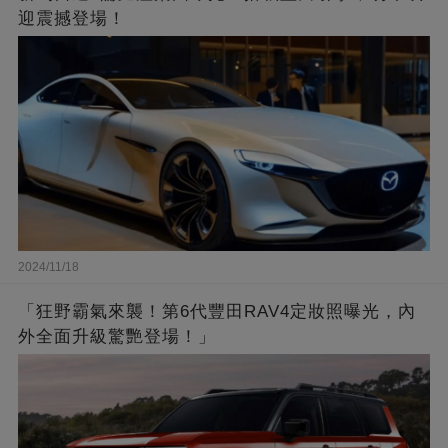
迎震撼登場！
2024/11/18
「狂野霸氣來襲！第6代豐田RAV4定妝照曝光，內
外全面升級驚艷登場！」