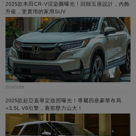
2025款本田CR-V渲染圖曝光！回歸五座設計，內飾
升級，更實用的家用SUV
2024/11/18
2025款起亞嘉華定妝照曝光！專屬四座豪華布局
+3.5L V6引擎，賽那壓力山大！