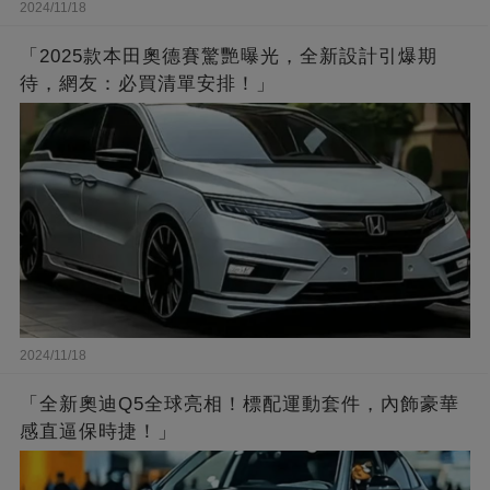
2024/11/18
「2025款本田奧德賽驚艷曝光，全新設計引爆期
待，網友：必買清單安排！」
2024/11/18
「全新奧迪Q5全球亮相！標配運動套件，內飾豪華
感直逼保時捷！」