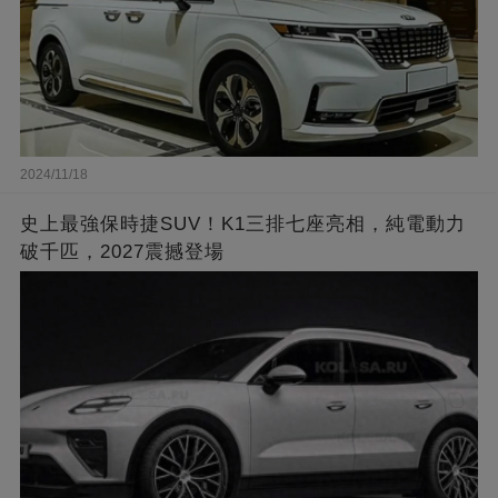
2024/11/18
史上最強保時捷SUV！K1三排七座亮相，純電動力
破千匹，2027震撼登場