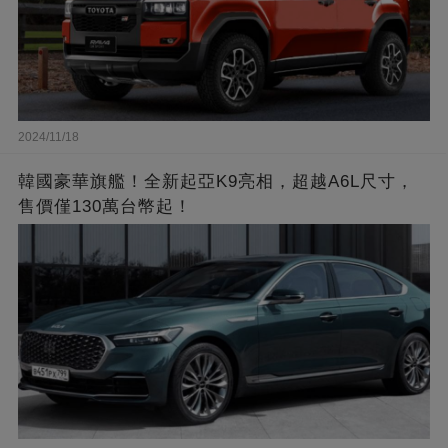
2024/11/18
韓國豪華旗艦！全新起亞K9亮相，超越A6L尺寸，
售價僅130萬台幣起！