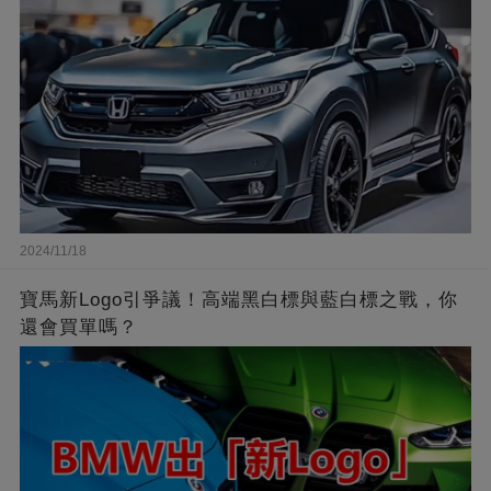
2024/11/18
寶馬新Logo引爭議！高端黑白標與藍白標之戰，你
還會買單嗎？