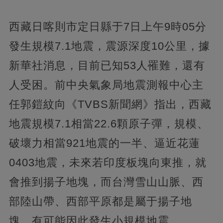
西藏日喀則市定日縣于7日上午9時05分
發生規模7.1地震，震源深度10公里，據
新華社消息，目前已知53人罹難，還有
人受困。前中央氣象局地震測報中心主
任郭鎧紋向《TVBS新聞網》指出，西藏
地震規模7.1相當22.6顆原子彈，規模、
破壞力相當921地震的一半、逼近花蓮
0403地震，未來若印度板塊向東推，就
會推到揚子地塊，而台灣雪山山脈、西
部陸山帶、西部平原都是屬于揚子地
塊，有可能因此發生小規模地震。