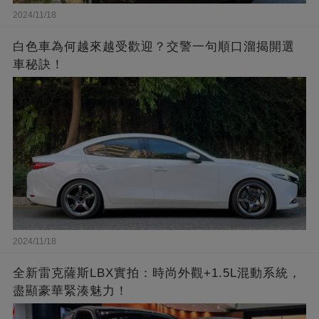
2024/11/18
白色車為何越來越受歡迎？交警一句順口溜揭開選
車秘訣！
2024/11/18
全新雷克薩斯LBX實拍：時尚外觀+1.5L混動系統，
盡顯豪華緊湊魅力！