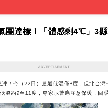
氣團達標！「體感剩4℃」3
ADVERTISEMENT
急凍！今（22日）晨最低溫僅8度，但北台灣
低溫約9至11度，專家示警應注意保暖，回