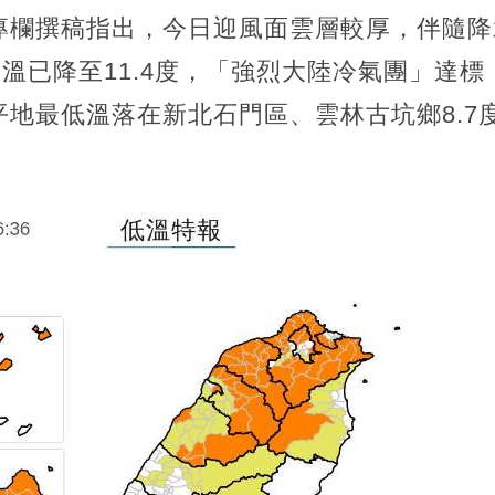
專欄撰稿指出，今日迎風面雲層較厚，伴隨降
氣溫已降至11.4度，「強烈大陸冷氣團」達
地最低溫落在新北石門區、雲林古坑鄉8.7
。