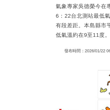
氣象專家吳德榮今在
6：22台北測站最低
有段差距。本島縣市平
低氣溫約在9至11度