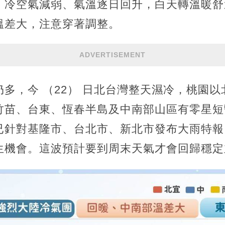
；冷空氣減弱、氣溫逐日回升，白天轉溫暖舒
溫差大，注意穿著調整。
ADVERTISEMENT
多，今 （22） 日北台灣整天濕冷，桃園
竹苗、台東、恆春半島及中南部山區有零星短
已針對基隆市、台北市、新北市發布大雨特報
生機會。這波預計要到周末天氣才會回歸穩定