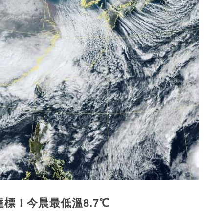
標！今晨最低溫8.7℃