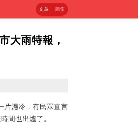
文章
圖集
縣市大雨特報，
一片濕冷，有民眾直言
暖時間也出爐了。