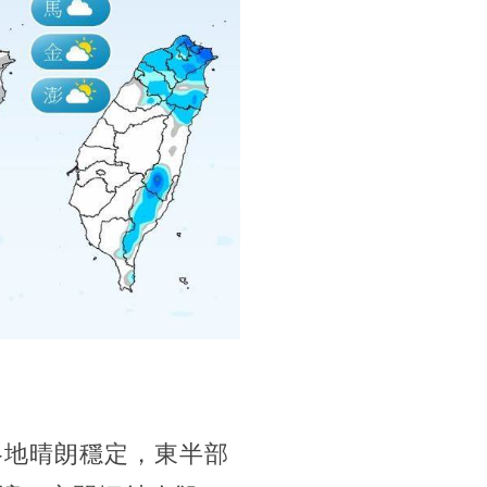
各地晴朗穩定，東半部