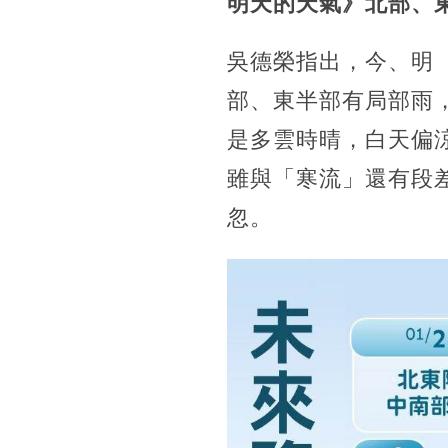
明天的天氣》北部、
吳德榮指出，今、明（
部、東半部有局部雨
是多雲時晴，白天偏
雖與「寒流」還有段
忽。