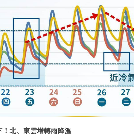
下！北、東雲增轉雨降溫