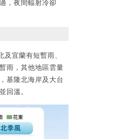
適，夜間輻射冷卻
以北及宜蘭有短暫雨、
暫雨，其他地區雲量
，基隆北海岸及大台
並回溫。