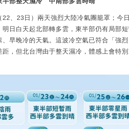
東半部整天濕冷 中南部多雲時晴
22、23日）兩天強烈大陸冷氣團籠罩；今
，明日白天起北部轉多雲，東半部仍有局部短
涼、早晚冷的天氣。這波冷空氣已符合「強烈
差距，但北台灣由于整天濕冷，體感上會特別