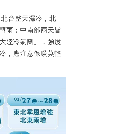
日北台整天濕冷，北
暫雨；中南部兩天皆
大陸冷氣團」，強度
冷，應注意保暖莫輕