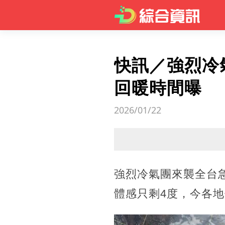
快訊／強烈冷
回暖時間曝
2026/01/22
強烈冷氣團來襲全台
體感只剩4度，今各地