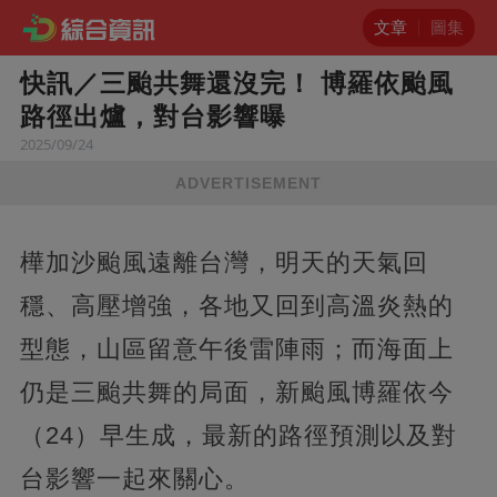
文章
圖集
快訊／三颱共舞還沒完！ 博羅依颱風
路徑出爐，對台影響曝
2025/09/24
ADVERTISEMENT
樺加沙颱風遠離台灣，明天的天氣回
穩、高壓增強，各地又回到高溫炎熱的
型態，山區留意午後雷陣雨；而海面上
仍是三颱共舞的局面，新颱風博羅依今
（24）早生成，最新的路徑預測以及對
台影響一起來關心。