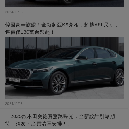
2024/11/18
韓國豪華旗艦！全新起亞K9亮相，超越A6L尺寸，
售價僅130萬台幣起！
2024/11/18
「2025款本田奧德賽驚艷曝光，全新設計引爆期
待，網友：必買清單安排！」