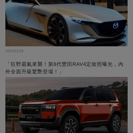
2024/11/18
「狂野霸氣來襲！第6代豐田RAV4定妝照曝光，內
外全面升級驚艷登場！」