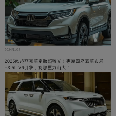
2024/11/18
2025款起亞嘉華定妝照曝光！專屬四座豪華布局
+3.5L V6引擎，賽那壓力山大！