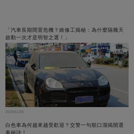
「汽車長期閒置危機？維修工揭秘：為什麼隔幾天
啟動一次才是明智之選！」
2024/11/18
白色車為何越來越受歡迎？交警一句順口溜揭開選
車秘訣！