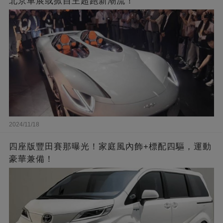
北京車展或掀自主超跑新潮流！
2024/11/18
四座版豐田賽那曝光！家庭風內飾+標配四驅，運動
豪華兼備！