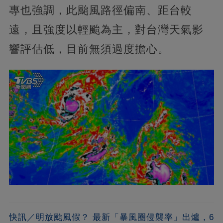
專也強調，此颱風路徑偏南、距台較
遠，且強度以輕颱為主，對台灣天氣影
響評估低，目前無須過度擔心。
快訊／明放颱風假？ 最新「暴風圈侵襲率」出爐，6