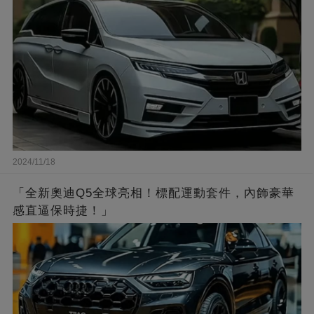
2024/11/18
「全新奧迪Q5全球亮相！標配運動套件，內飾豪華
感直逼保時捷！」