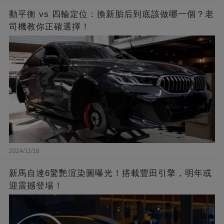
動平衡 vs 四輪定位：換新胎后到底該做哪一個？老
司機教你正確選擇！
2024/11/18
新馬自達6驚艷渲染圖曝光！搭載豐田引擎，明年或
迎震撼登場！