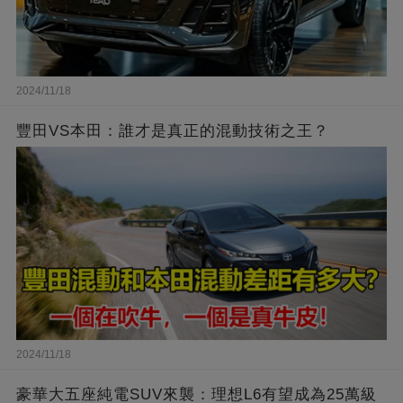
2024/11/18
豐田VS本田：誰才是真正的混動技術之王？
2024/11/18
豪華大五座純電SUV來襲：理想L6有望成為25萬級