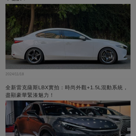
2024/11/18
全新雷克薩斯LBX實拍：時尚外觀+1.5L混動系統，
盡顯豪華緊湊魅力！