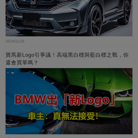
2024/11/18
寶馬新Logo引爭議！高端黑白標與藍白標之戰，你
還會買單嗎？