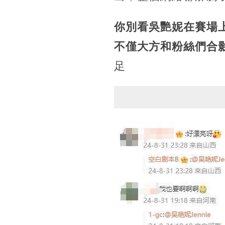
你別看吳艷妮在賽場
不僅大方和粉絲們合
足