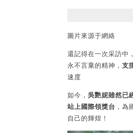
圖片來源于網絡
還記得在一次采訪中
永不言棄的精神，
支
速度
如今，
吳艷妮雖然已經
站上國際領獎台
，為
自己的輝煌！