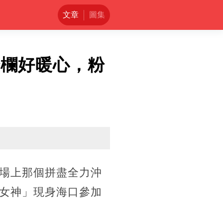
文章
圖集
跨欄好暖心，粉
場上那個拼盡全力沖
女神」現身海口參加