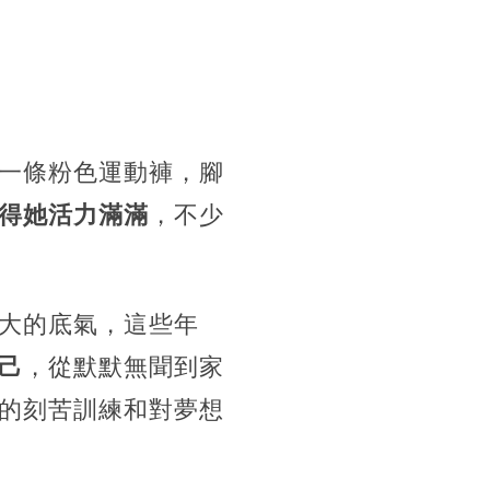
一條粉色運動褲，腳
得她活力滿滿
，不少
大的底氣，這些年
己
，從默默無聞到家
的刻苦訓練和對夢想