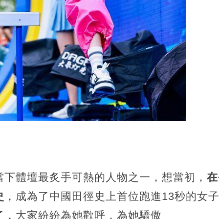
當下體壇最炙手可熱的人物之一，想當初，
在
史
，成為了中國田徑史上首位跑進13秒的女
了，大家紛紛為她歡呼，為她驕傲