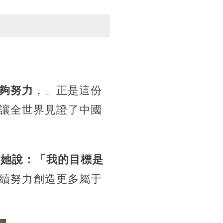
夠努力
，」正是這份
讓全世界見證了中國
，
她說：「我的目標是
續努力創造更多屬于