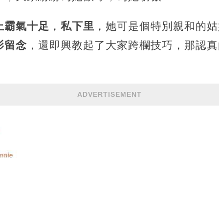
上霸氣十足
，
私下里
，她可是個特別親和的姑
影留念
，還即興教起了大家跨欄技巧，那認真
ADVERTISEMENT