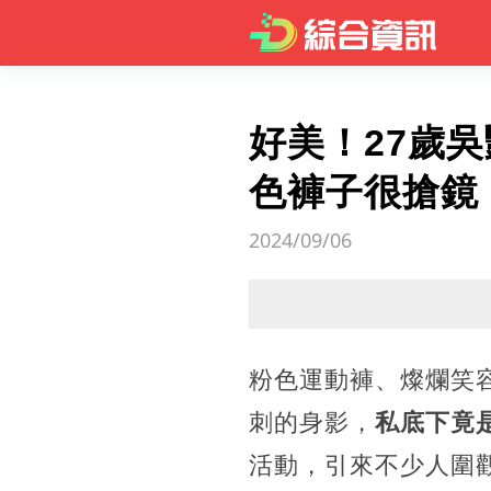
好美！27歲
色褲子很搶鏡
2024/09/06
粉色運動褲、燦爛笑
刺的身影，
私底下竟
活動，引來不少人圍