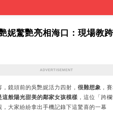
吳艷妮驚艷亮相海口：現場教
ADVERTISEMENT
容，鏡頭前的吳艷妮活力四射，
很難想象
，賽
是這般陽光甜美的鄰家女孩模樣
，這位「跨欄
觀，大家紛紛拿出手機記錄下這驚喜的一幕