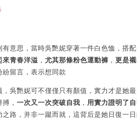
別有意思，當時吳艷妮穿著一件白色恤，搭配
起來青春洋溢
，
尤其那條粉色運動褲
，
更是襯
紛紛留言，表示想同款
員，吳艷妮可不僅僅只有顏值，實力才是她最
拼搏，
一次又一次突破自我
，
用實力證明了自
功之路，并非一蹴而就，這背后是她日復一日