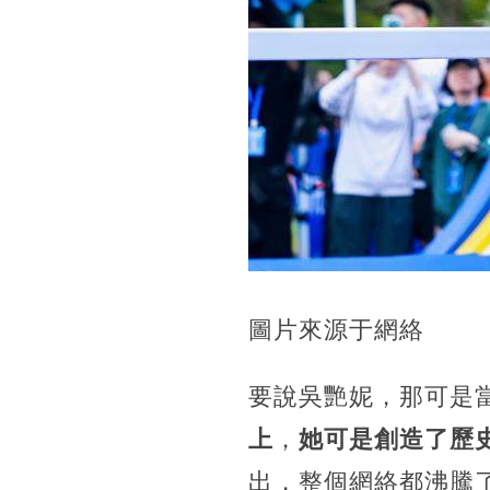
圖片來源于網絡
要說吳艷妮，那可是
上
，
她可是創造了歷
出，整個網絡都沸騰