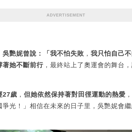
ADVERTISEMENT
，
吳艷妮曾說：「我不怕失敗
，
我只怕自己不
撐著她不斷前行
，最終站上了奧運會的舞台，
27歲
，
但她依然保持著對田徑運動的熱愛
國爭光！」相信在未來的日子里，吳艷妮會繼