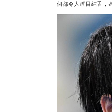
個都令人瞠目結舌，