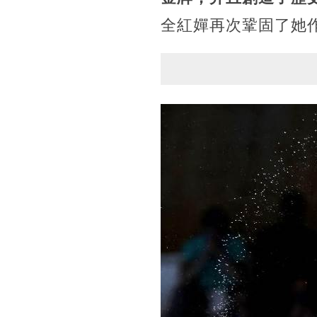
全紅嬋再次鞏固了她