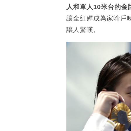
人和單人10米台的金
讓全紅嬋成為家喻戶
讓人驚嘆。