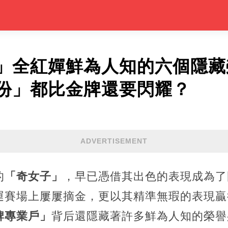
」全紅嬋鮮為人知的六個隱藏
份」都比金牌還要閃耀？
ADVERTISEMENT
的
「奇女子」
，早已憑借其出色的表現成為了
運賽場上屢屢摘金，更以其精準無瑕的表現贏
牌專業戶」
背后還隱藏著許多鮮為人知的榮譽