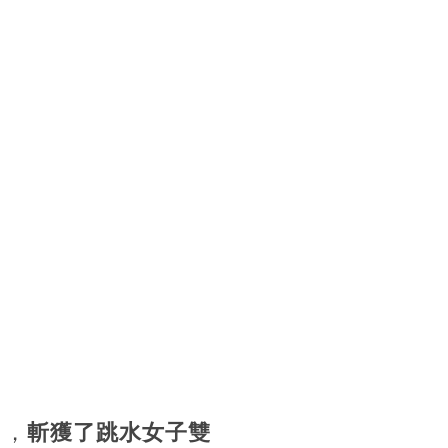
常，
斬獲了跳水女子雙