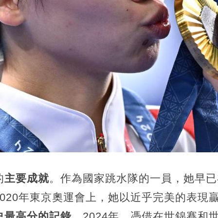
的
主要成就
。作為國家跳水隊的一員，她早已
020年東京奧運會上，她以近乎完美的表現
史最高分的記錄。
2024年，憑借在世錦賽和