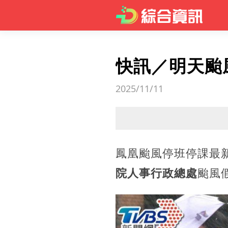
快訊／明天颱
2025/11/11
鳳凰颱風停班停課最
院人事行政總處
颱風