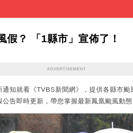
風假？ 「1縣市」宣佈了！
ADVERTISEMENT
新通知就看《TVBS新聞網》，提供各縣市颱
假公告即時更新，帶您掌握最新鳳凰颱風動態