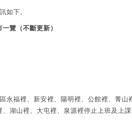
資訊如下。
市一覽（不斷更新）
士林區永福裡、新安裡、陽明裡、公館裡、菁
裡、湖山裡、大屯裡、泉源裡停止上班及上課