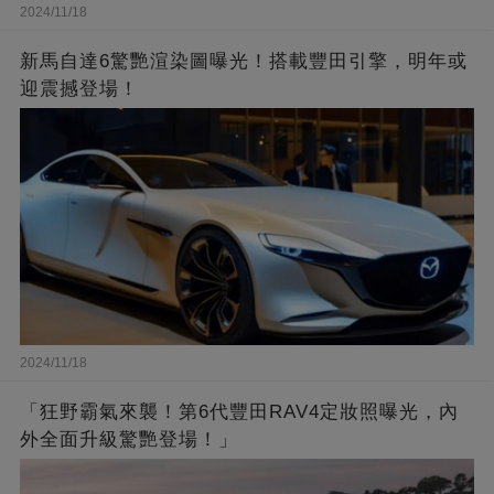
2024/11/18
新馬自達6驚艷渲染圖曝光！搭載豐田引擎，明年或
迎震撼登場！
2024/11/18
「狂野霸氣來襲！第6代豐田RAV4定妝照曝光，內
外全面升級驚艷登場！」