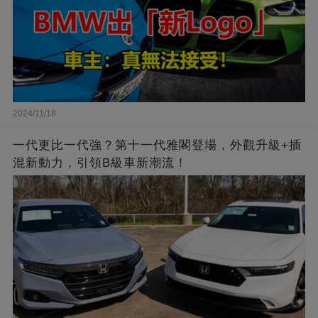
2024/11/18
一代更比一代強？第十一代雅閣登場，外觀升級+插
混新動力，引領B級車新潮流！