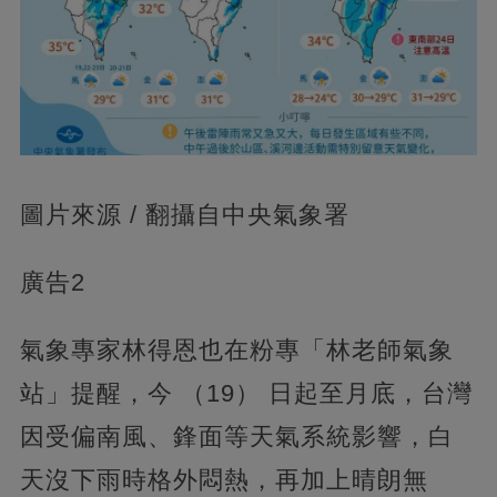
圖片來源 / 翻攝自中央氣象署
廣告2
氣象專家林得恩也在粉專「林老師氣象
站」提醒，今 （19） 日起至月底，台灣
因受偏南風、鋒面等天氣系統影響，白
天沒下雨時格外悶熱，再加上晴朗無