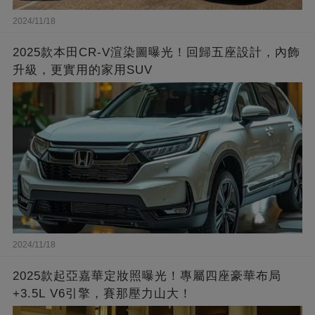
2024/11/18
2025款本田CR-V渲染圖曝光！回歸五座設計，內飾
升級，更實用的家用SUV
2024/11/18
2025款起亞嘉華定妝照曝光！專屬四座豪華布局
+3.5L V6引擎，賽那壓力山大！