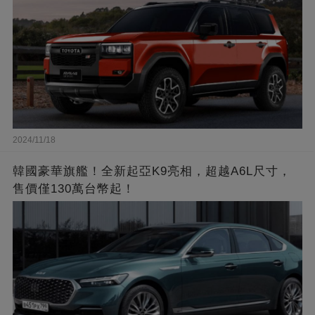
2024/11/18
韓國豪華旗艦！全新起亞K9亮相，超越A6L尺寸，
售價僅130萬台幣起！