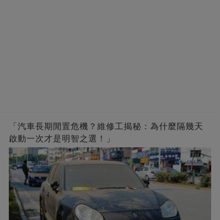
「汽車長期閒置危機？維修工揭秘：為什麼隔幾天
啟動一次才是明智之選！」