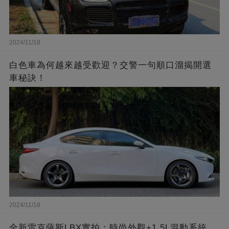
2024/11/18
白色車為何越來越受歡迎？交警一句順口溜揭開選
車秘訣！
2024/11/18
全新雷克薩斯LBX實拍：時尚外觀+1.5L混動系統，