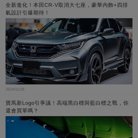
全新進化！本田CR-V取消大七座，豪華內飾+四排
氣設計引爆期待！
2024/11/18
寶馬新Logo引爭議！高端黑白標與藍白標之戰，你
還會買單嗎？