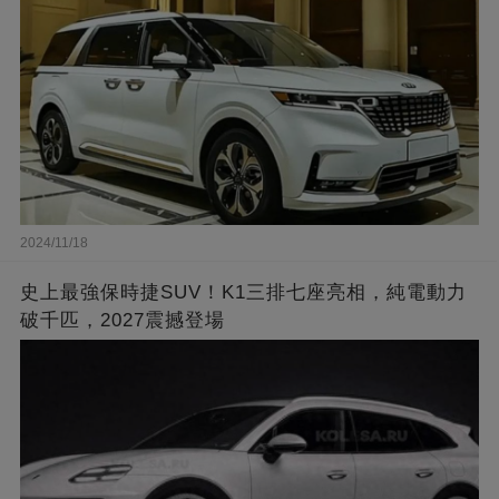
2024/11/18
史上最強保時捷SUV！K1三排七座亮相，純電動力
破千匹，2027震撼登場