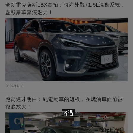
全新雷克薩斯LBX實拍：時尚外觀+1.5L混動系統，
盡顯豪華緊湊魅力！
2024/11/18
跑高速才明白：純電動車的短板，在燃油車面前被
徹底放大！
略過