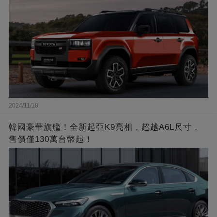
2024/11/18
韓國豪華旗艦！全新起亞K9亮相，超越A6L尺寸，
售價僅130萬台幣起！