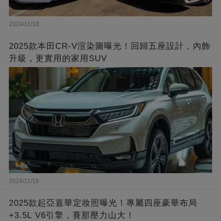
2024/11/18
2025款本田CR-V渲染圖曝光！回歸五座設計，內飾
升級，更實用的家用SUV
2024/11/18
2025款起亞嘉華定妝照曝光！專屬四座豪華布局
+3.5L V6引擎，賽那壓力山大！