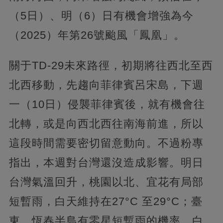
（5日）、明（6）日有機會增強為今
（2025）年第26號颱風「鳳凰」。
關于TD-29未來路徑，初期將往西北至西
北西移動，先趨向菲律賓呂宋島，下週
一（10日）侵襲菲律賓後，就有機會往
北轉，或是向西北西往南海前進，所以
這段時間需要密切留意動向。不過粉專
指出，本週對台灣還沒造成影響。明日
台灣氣溫回升，桃園以北、宜花有局部
短暫雨，白天維持在27°C 至29°C；臺
東、恆春半島有零星短暫雨的機率，白