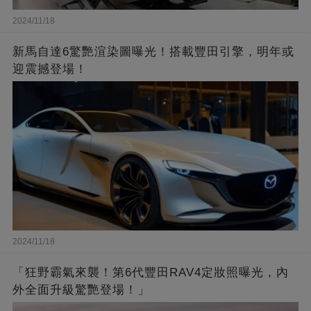
2024/11/18
新馬自達6驚艷渲染圖曝光！搭載豐田引擎，明年或
迎震撼登場！
2024/11/18
「狂野霸氣來襲！第6代豐田RAV4定妝照曝光，內
外全面升級驚艷登場！」