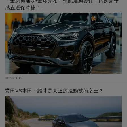
「全新奧迪Q5全球亮相！標配運動套件，內飾豪華
感直逼保時捷！」
2024/11/18
豐田VS本田：誰才是真正的混動技術之王？