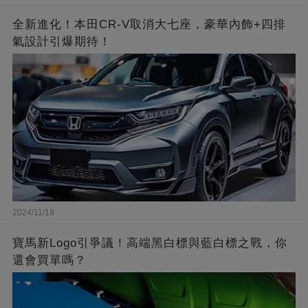
全新進化！本田CR-V取消大七座，豪華內飾+四排
氣設計引爆期待！
2024/11/18
寶馬新Logo引爭議！高端黑白標與藍白標之戰，你
還會買單嗎？