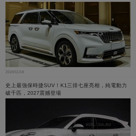
2024/11/18
史上最強保時捷SUV！K1三排七座亮相，純電動力
破千匹，2027震撼登場