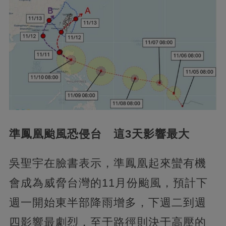
準鳳凰颱風恐侵台 這3天影響最大
吳聖宇在臉書表示，準鳳凰起來蠻有機
會成為威脅台灣的11月份颱風，預計下
週一開始東半部降雨增多，下週二到週
四影響最劇烈，至于路徑則決于高壓的