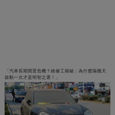
「汽車長期閒置危機？維修工揭秘：為什麼隔幾天
啟動一次才是明智之選！」