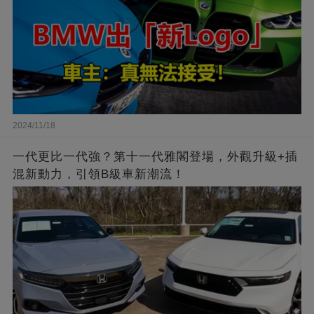
2024/11/18
一代更比一代強？第十一代雅閣登場，外觀升級+插
混新動力，引領B級車新潮流！