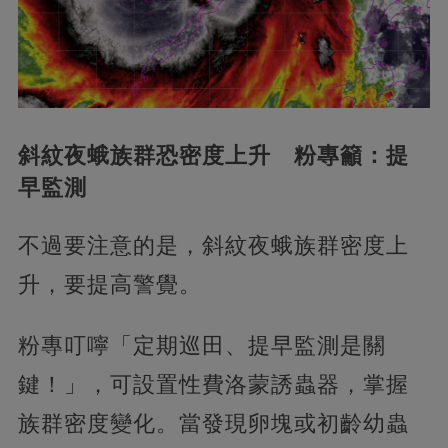
斜紋夜蛾族群恐密度上升 粉專籲：提
早監測
不過要注意的是，斜紋夜蛾族群密度上
升，要提高警覺。
粉專叮嚀「定期巡田、提早監測是關
鍵！」，可設置性費洛蒙誘蟲器，掌握
族群密度變化。當發現卵塊或初齡幼蟲