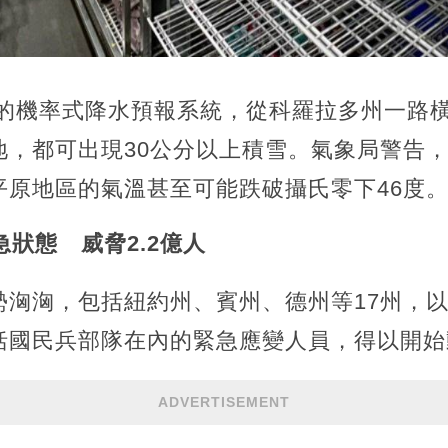
的機率式降水預報系統，從科羅拉多州一路
地，都可出現30公分以上積雪。氣象局警告
平原地區的氣溫甚至可能跌破攝氏零下46度
急狀態 威脅2.2億人
勢洶洶，包括紐約州、賓州、德州等17州，
括國民兵部隊在內的緊急應變人員，得以開始
ADVERTISEMENT