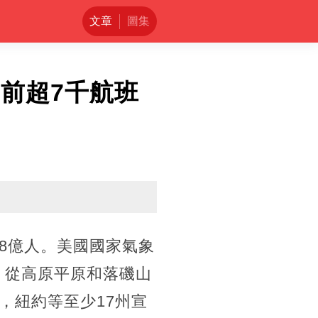
文章
圖集
前超7千航班
.8億人。美國國家氣象
，從高原平原和落磯山
，紐約等至少17州宣