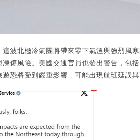
，這波北極冷氣團將帶來零下氣溫與強烈風寒
與凍傷風險。美國交通官員也發出警告，包括
旅遊恐將受到嚴重影響，可能出現航班延誤與