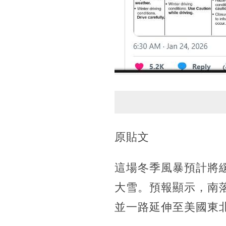
原貼文
這場冬季風暴預計將
大雪。預報顯示，南
並一路延伸至美國東