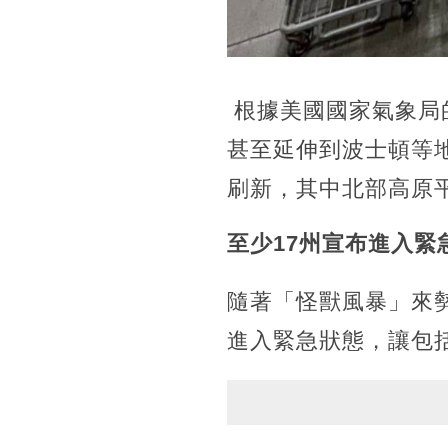
根據美國國家氣象局
甚至延伸到波士頓等
刷新，其中北部高原
至少17州宣布進入緊
隨著「怪獸風暴」來
進入緊急狀態，讓包