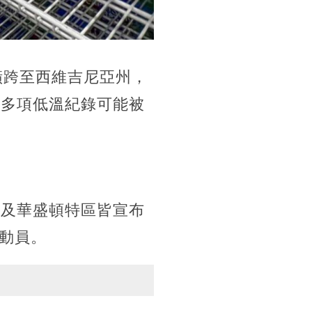
橫跨至西維吉尼亞州，
，多項低溫紀錄可能被
。
以及華盛頓特區皆宣布
動員。