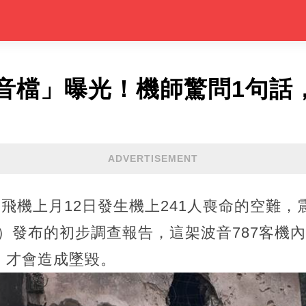
音檔」曝光！機師驚問1句話，
ADVERTISEMENT
1的飛機上月12日發生機上241人喪命的空難
B）發布的初步調查報告，這架波音787客機
，才會造成墜毀。