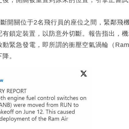
切斷開關位于2名飛行員的座位之間，緊鄰飛
配有鎖定裝置，以防意外切斷。報告指出，機
緊急發電，即所謂的衝壓空氣渦輪（Ram Air
下降。