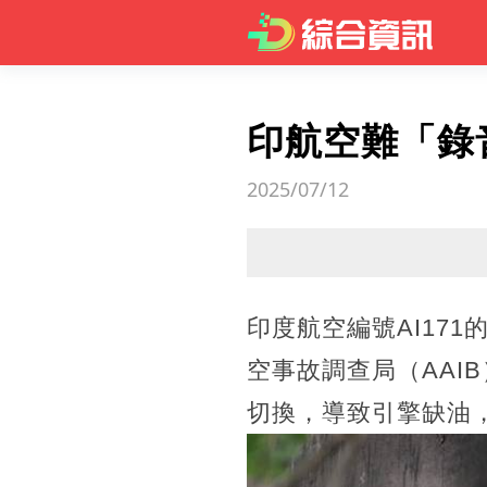
印航空難「錄
2025/07/12
印度航空編號AI17
空事故調查局（AAI
切換，導致引擎缺油