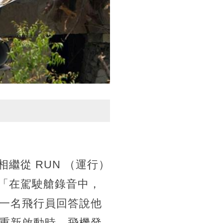
繼從 RUN （運行）
：「在駕駛艙錄音中，
一名飛行員回答說他
重新啟動時，飛機發