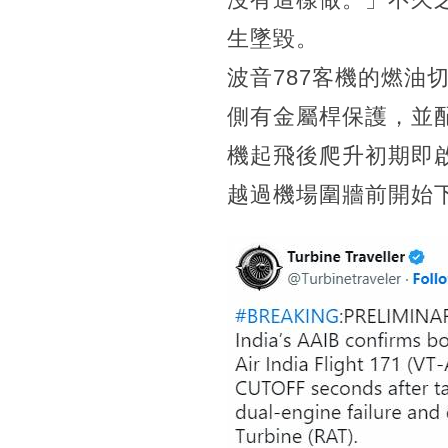
生墜毀。
波音787客機的燃油
側有金屬桿保護，並
機起飛後爬升初期即啟動
越過機場圍牆前開始