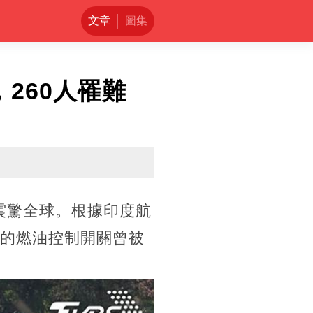
文章
圖集
260人罹難
，震驚全球。根據印度航
內的燃油控制開關曾被