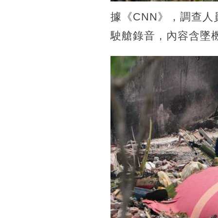
據《CNN》，調查人
駛艙錄音，內容含墜