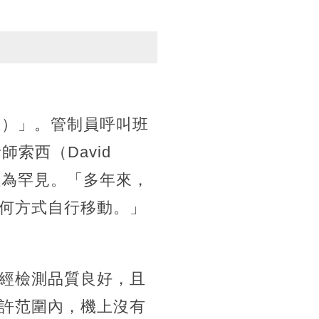
Y）」。管制員呼叫班
索西（David
極為罕見。「多年來，
何方式自行移動。」
經檢測品質良好，且
許范圍內，機上沒有