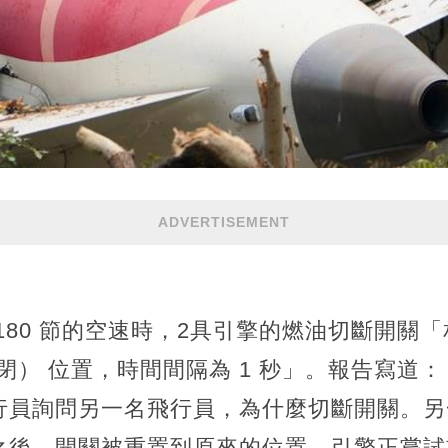
ADVERTISEMENT
180 節的空速時，2具引擎的燃油切斷開關「相
（關閉） 位置，時間間隔為 1 秒」。報告寫道
行員詢問另一名飛行員，為什麼切斷開關。另
之後，開關被重置到原來的位置，引擎正嘗試