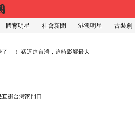
體育明星
社會新聞
港澳明星
古裝劇
變了」！ 猛逼進台灣，這時影響最大
恐直衝台灣家門口