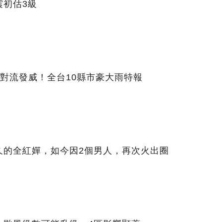
震初估3級
對流發威！全台10縣市豪大雨特報
久的全紅嬋，如今因2個男人，再次火出圈