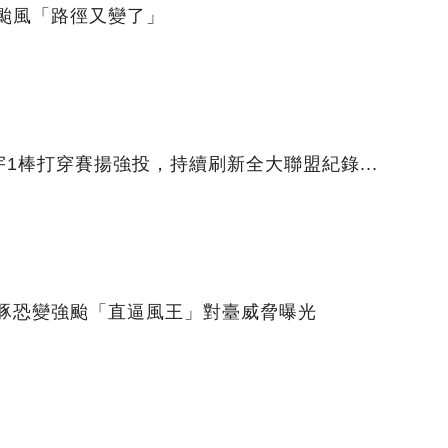
颱風「路徑又變了」
1棒打穿賽揚強投，持續刷新全大聯盟紀錄...
海豚恐變強颱「直逼風王」對臺威脅曝光