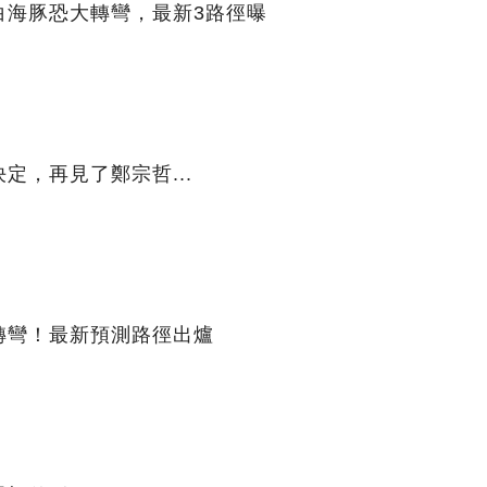
白海豚恐大轉彎，最新3路徑曝
定，再見了鄭宗哲...
轉彎！最新預測路徑出爐