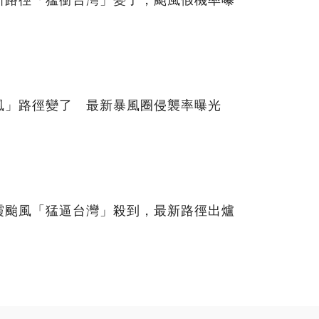
新路徑「猛衝台灣」變了，颱風假機率曝
風」路徑變了 最新暴風圈侵襲率曝光
霞颱風「猛逼台灣」殺到，最新路徑出爐