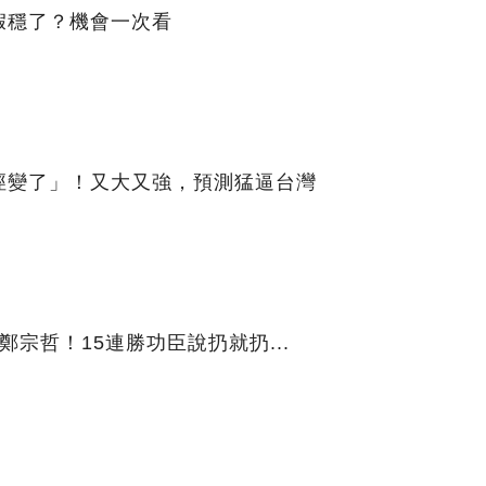
假穩了？機會一次看
徑變了」！又大又強，預測猛逼台灣
宗哲！15連勝功臣說扔就扔...