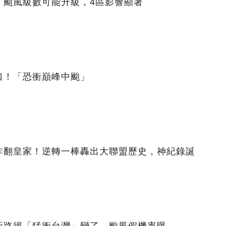
」颱風級數可能升級，4區影響顯著
口！「恐衝巔峰中颱」
炸翻皇家！逆轉一棒轟出大聯盟歷史，神紀錄誕